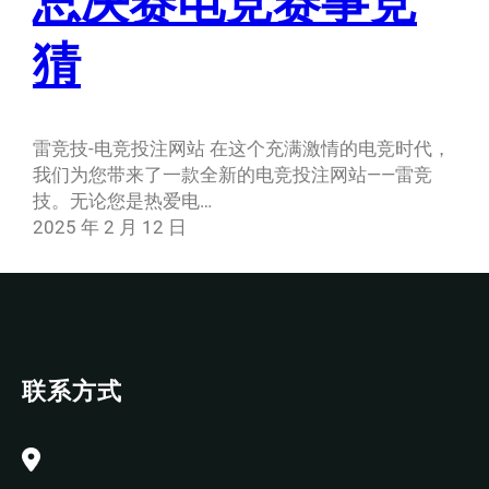
总决赛电竞赛事竞
猜
雷竞技-电竞投注网站 在这个充满激情的电竞时代，
我们为您带来了一款全新的电竞投注网站——雷竞
技。无论您是热爱电…
2025 年 2 月 12 日
联系方式