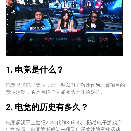
1. 电竞是什么？
电竞是指电子竞技，是一种以电子游戏作为比赛项目的
竞技活动，通常包括个人或团队之间的对抗。
2. 电竞的历史有多久？
电竞起源于上世纪70年代和80年代，随着电子游戏产
业的发展，电竞逐渐成为一项受广泛关注的竞技活动。