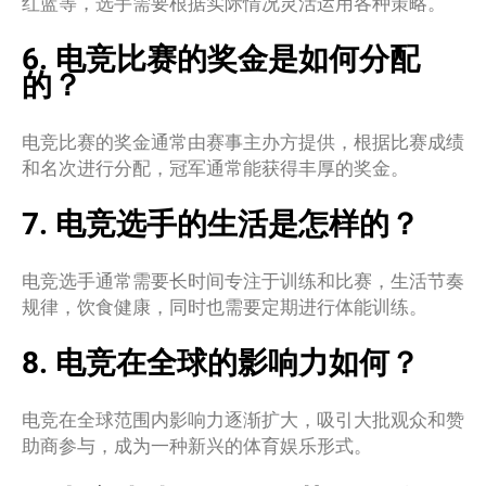
红蓝等，选手需要根据实际情况灵活运用各种策略。
6. 电竞比赛的奖金是如何分配
的？
电竞比赛的奖金通常由赛事主办方提供，根据比赛成绩
和名次进行分配，冠军通常能获得丰厚的奖金。
7. 电竞选手的生活是怎样的？
电竞选手通常需要长时间专注于训练和比赛，生活节奏
规律，饮食健康，同时也需要定期进行体能训练。
8. 电竞在全球的影响力如何？
电竞在全球范围内影响力逐渐扩大，吸引大批观众和赞
助商参与，成为一种新兴的体育娱乐形式。