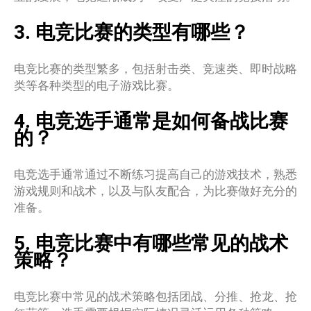
3. 电竞比赛的类型有哪些？
电竞比赛的类型繁多，包括射击类、竞速类、即时战略
类等各种类型的电子游戏比赛。
4. 电竞选手通常是如何备战比赛
的？
电竞选手通常通过不断练习提高自己的游戏技术，熟悉
游戏规则和战术，以及与队友配合，为比赛做好充分的
准备。
5. 电竞比赛中有哪些常见的战术
策略？
电竞比赛中常见的战术策略包括团战、分推、抢龙、抢