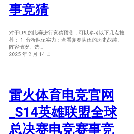
事竞猜
对于LPL的比赛进行竞猜预测，可以参考以下几点推
荐： 1. 分析队伍实力：查看参赛队伍的历史战绩、
阵容情况、选…
2025 年 2 月 14 日
雷火体育电竞官网
_S14英雄联盟全球
总决赛电竞赛事竞