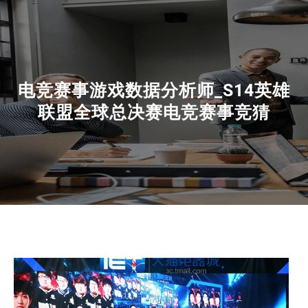
r
c
h
电竞赛事游戏数据分析师_S14英雄
联盟全球总决赛电竞赛事竞猜