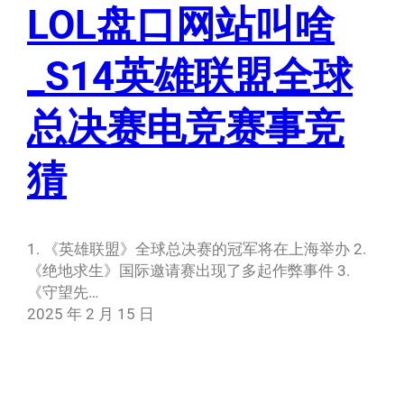
LOL盘口网站叫啥
_S14英雄联盟全球
总决赛电竞赛事竞
猜
1. 《英雄联盟》全球总决赛的冠军将在上海举办 2.
《绝地求生》国际邀请赛出现了多起作弊事件 3.
《守望先…
2025 年 2 月 15 日