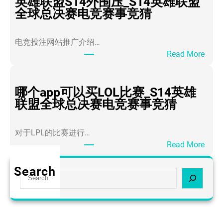
英雄联盟S14外围压_S14英雄联盟
盘
全球总决赛电竞赛事竞猜
口
网
电竞投注网站推广介绍…
站
：
Read More
叫
英
啥
雄
_
联
哪个app可以买LOL比赛_S14英雄
S
盟
联盟全球总决赛电竞赛事竞猜
1
S
4
1
英
对于LPL的比赛进行…
4
雄
：
Read More
外
联
哪
围
盟
个
Search
压
S
全
a
_
e
球
p
S
a
总
p
1
r
决
可
4
c