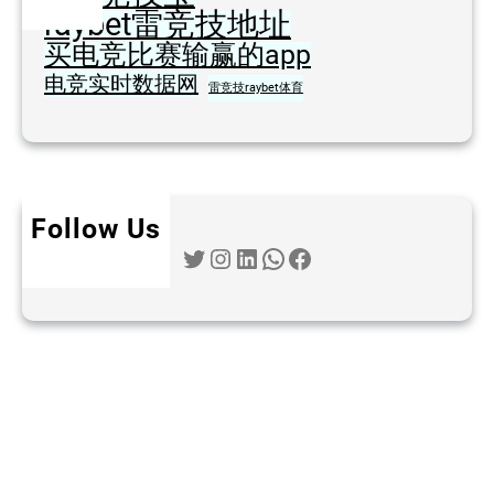
raybet雷竞技地址
买电竞比赛输赢的app
电竞实时数据网
雷竞技raybet体育
Follow Us
Twitter
Instagram
LinkedIn
WhatsApp
Facebook