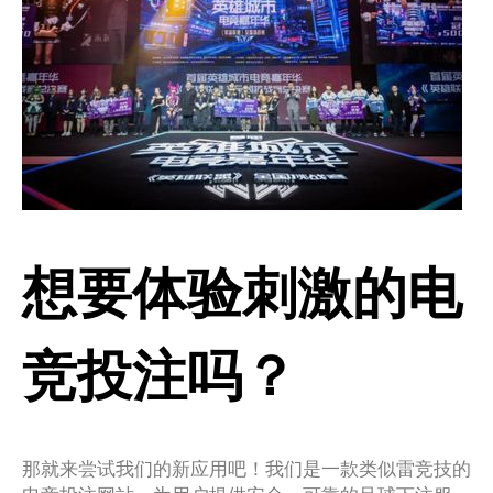
想要体验刺激的电
竞投注吗？
那就来尝试我们的新应用吧！我们是一款类似雷竞技的