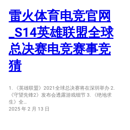
雷火体育电竞官网
_S14英雄联盟全球
总决赛电竞赛事竞
猜
1. 《英雄联盟》2021全球总决赛将在深圳举办 2.
《守望先锋2》发布会透露游戏细节 3. 《绝地求
生》全…
2025 年 2 月 13 日