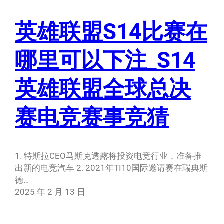
英雄联盟S14比赛在
哪里可以下注_S14
英雄联盟全球总决
赛电竞赛事竞猜
1. 特斯拉CEO马斯克透露将投资电竞行业，准备推
出新的电竞汽车 2. 2021年TI10国际邀请赛在瑞典斯
德…
2025 年 2 月 13 日