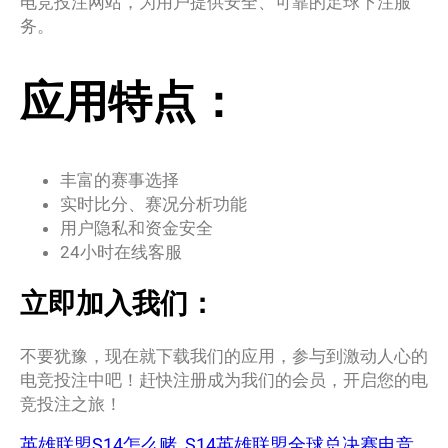
电竞投注网站，为用户提供安全、可靠的足球下注服
务。
应用特点：
丰富的赛事选择
实时比分、赛况分析功能
用户隐私和资金安全
24小时在线客服
立即加入我们：
不要犹豫，现在就下载我们的应用，参与到激动人心的
电竞投注中吧！赶快注册成为我们的会员，开启您的电
竞投注之旅！
英雄联盟S14怎么赌_S14英雄联盟全球总决赛电竞