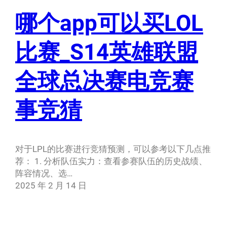
哪个app可以买LOL
比赛_S14英雄联盟
全球总决赛电竞赛
事竞猜
对于LPL的比赛进行竞猜预测，可以参考以下几点推
荐： 1. 分析队伍实力：查看参赛队伍的历史战绩、
阵容情况、选…
2025 年 2 月 14 日