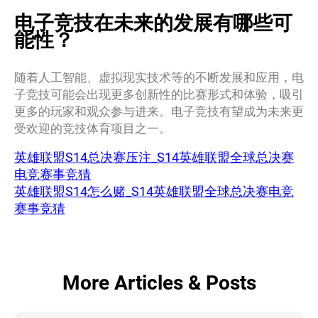
电子竞技在未来的发展有哪些可
能性？
随着人工智能、虚拟现实技术等的不断发展和应用，电
子竞技可能会出现更多创新性的比赛形式和体验，吸引
更多的玩家和观众参与进来。电子竞技有望成为未来更
受欢迎的竞技体育项目之一。
英雄联盟S14总决赛压注_S14英雄联盟全球总决赛
电竞赛事竞猜
英雄联盟S14怎么赌_S14英雄联盟全球总决赛电竞
赛事竞猜
More Articles & Posts