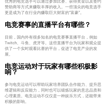
优秀的电竞选手可以通过参加比赛、获得奖金以及签约
赞助商等方式来赚取丰厚的收入。一些顶尖的电竞选手
更是成为了在行业内赚取巨大财富的“富豪”。
电竞赛事的直播平台有哪些？
目前，国内外有很多知名的电竞赛事直播平台，例如
Twitch、斗鱼、虎牙等。这些直播平台为玩家和观众提
供了一个实时观看比赛的平台，促进了电竞产业的发
展。
电竞运动对于玩家有哪些积极影
响？
参与电竞运动可以帮助玩家培养团队合作能力、提升思
维逻辑和反应能力，同时也可以锻炼玩家的意志品质和
心理素质。电竞运动不仅仅是一种娱乐方式，还能带来
积极的影响。