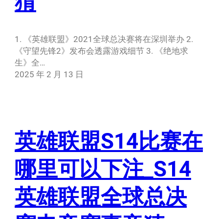
猜
1. 《英雄联盟》2021全球总决赛将在深圳举办 2.
《守望先锋2》发布会透露游戏细节 3. 《绝地求
生》全…
2025 年 2 月 13 日
英雄联盟S14比赛在
哪里可以下注_S14
英雄联盟全球总决