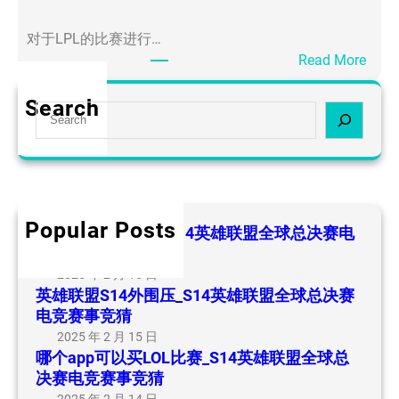
S
4
1
英
对于LPL的比赛进行…
4
雄
：
Read More
外
联
哪
围
盟
个
Search
压
S
全
a
_
e
球
p
S
a
总
p
1
r
决
可
4
c
赛
以
英
h
Popular Posts
电
买
LOL盘口网站叫啥_S14英雄联盟全球总决赛电
雄
竞
L
竞赛事竞猜
联
赛
O
2025 年 2 月 15 日
盟
事
英雄联盟S14外围压_S14英雄联盟全球总决赛
L
全
竞
电竞赛事竞猜
比
球
猜
赛
2025 年 2 月 15 日
总
哪个app可以买LOL比赛_S14英雄联盟全球总
_
决
决赛电竞赛事竞猜
S
赛