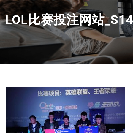
LOL比赛投注网站_S