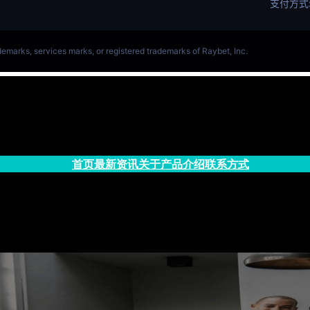
首页
最新资讯
关于
产品
介绍
联系方式