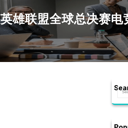
14英雄联盟全球总决赛
Sea
S
e
a
r
c
h
Pop