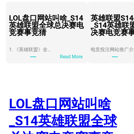
LOL盘口网站叫啥_S14
英雄联盟S1
英雄联盟全球总决赛电
_S14英雄
竞赛事竞猜
决赛电竞赛
1. 《英雄联盟》全…
电竞投注网站推广介
：
Read More
L
O
L
盘
口
LOL盘口网站叫啥
网
站
叫
_S14英雄联盟全球
啥
_