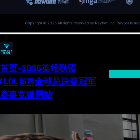
跳
至
内
容
首页–2025英雄联盟
(LOL)s15全球总决赛冠军
赛事竞猜网站