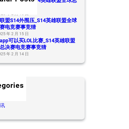
L盘口网站叫啥_S14英雄联盟全球总
电竞赛事竞猜
025 年 2 月 15 日
联盟S14外围压_S14英雄联盟全球
赛电竞赛事竞猜
025 年 2 月 15 日
app可以买LOL比赛_S14英雄联盟
总决赛电竞赛事竞猜
025 年 2 月 14 日
egories
章
闻
讯