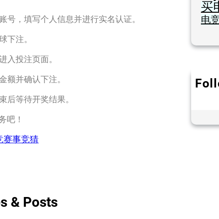
买
电
个账号，填写个人信息并进行实名认证。
足球下注。
击进入投注页面。
注金额并确认下注。
Fol
结束后等待开奖结果。
务吧！
竞赛事竞猜
es & Posts