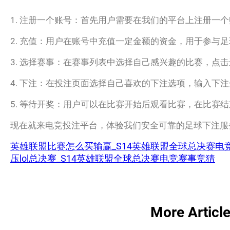
1. 注册一个账号：首先用户需要在我们的平台上注册一
2. 充值：用户在账号中充值一定金额的资金，用于参与
3. 选择赛事：在赛事列表中选择自己感兴趣的比赛，点
4. 下注：在投注页面选择自己喜欢的下注选项，输入下
5. 等待开奖：用户可以在比赛开始后观看比赛，在比赛
现在就来电竞投注平台，体验我们安全可靠的足球下注服
英雄联盟比赛怎么买输赢_S14英雄联盟全球总决赛电
压lol总决赛_S14英雄联盟全球总决赛电竞赛事竞猜
More Articl