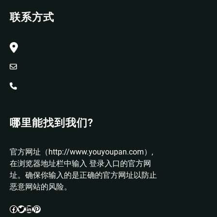
联系方式
哪里能找到我们?
官方网址（http://www.youyoupan.com）,
在浏览器地址栏中输入 登录入口的官方网
址。确保你输入的是正确的官方网址以防止
恶意网站的风险。
Facebook
Twitter
LinkedIn
Pinterest