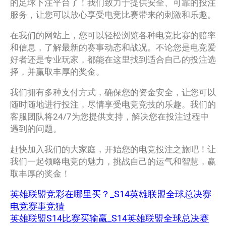
的足球下注平台了！我们致力于提供安全、可靠的投注
服务，让您可以放心享受电竞比赛带来的刺激和乐趣。
在我们的网站上，您可以轻松浏览各种电竞比赛的赔率
和信息，了解最新的赛事动态和战况。不论您是电竞爱
好者还是专业玩家，都能在这里找到适合自己的投注选
择，并赢取丰厚的奖金。
我们拥有多种支付方式，确保您的资金安全，让您可以
随时随地进行投注，尽情享受电竞竞技的乐趣。我们的
客服团队将24/7为您提供支持，解决您在投注过程中
遇到的问题。
赶快加入我们的大家庭，开始您的电竞投注之旅吧！让
我们一起领略电竞的魅力，挑战自己的运气和智慧，赢
取丰厚的奖金！
英雄联盟竞彩在哪里买？_S14英雄联盟全球总决赛
电竞赛事竞猜
英雄联盟S14比赛买输赢_S14英雄联盟全球总决赛