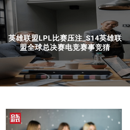
r
c
h
英雄联盟LPL比赛压注_S14英雄联
盟全球总决赛电竞赛事竞猜