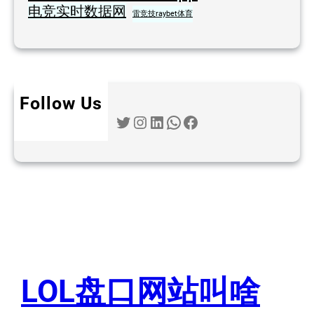
电竞实时数据网
雷竞技raybet体育
Follow Us
Twitter
Instagram
LinkedIn
WhatsApp
Facebook
LOL盘口网站叫啥