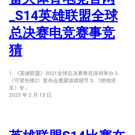
_S14英雄联盟全球
总决赛电竞赛事竞
猜
1. 《英雄联盟》2021全球总决赛将在深圳举办 2.
《守望先锋2》发布会透露游戏细节 3. 《绝地求
生》全…
2025 年 2 月 13 日