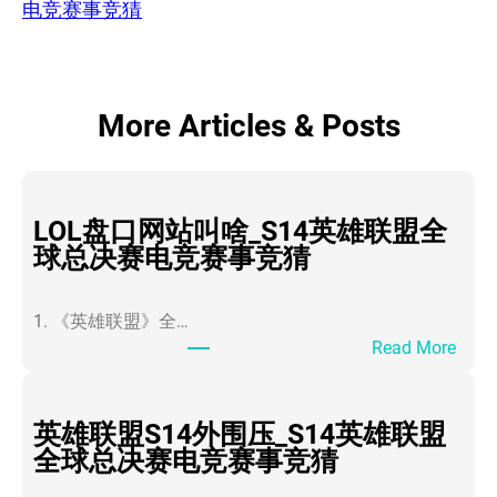
电竞赛事竞猜
More Articles & Posts
LOL盘口网站叫啥_S14英雄联盟全
球总决赛电竞赛事竞猜
1. 《英雄联盟》全…
：
Read More
L
O
L
英雄联盟S14外围压_S14英雄联盟
盘
全球总决赛电竞赛事竞猜
口