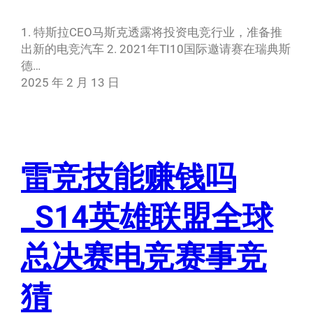
1. 特斯拉CEO马斯克透露将投资电竞行业，准备推
出新的电竞汽车 2. 2021年TI10国际邀请赛在瑞典斯
德…
2025 年 2 月 13 日
雷竞技能赚钱吗
_S14英雄联盟全球
总决赛电竞赛事竞
猜