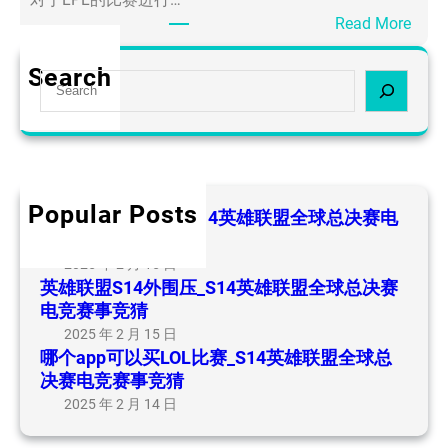
4
雄
：
Read More
外
联
哪
围
盟
个
Search
压
S
全
a
_
e
球
p
S
a
总
p
1
r
决
可
4
c
赛
以
英
h
Popular Posts
电
买
LOL盘口网站叫啥_S14英雄联盟全球总决赛电
雄
竞
L
竞赛事竞猜
联
赛
O
2025 年 2 月 15 日
盟
事
英雄联盟S14外围压_S14英雄联盟全球总决赛
L
全
竞
电竞赛事竞猜
比
球
猜
赛
2025 年 2 月 15 日
总
哪个app可以买LOL比赛_S14英雄联盟全球总
_
决
决赛电竞赛事竞猜
S
赛
2025 年 2 月 14 日
1
电
4
竞