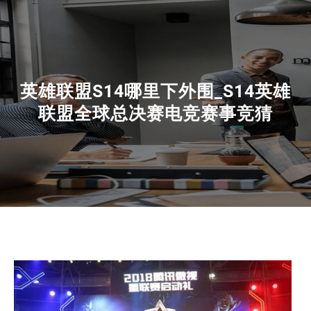
r
c
h
英雄联盟S14哪里下外围_S14英雄
联盟全球总决赛电竞赛事竞猜