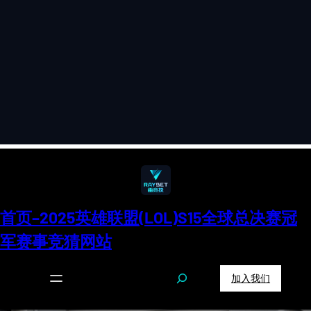
首页–2025英雄联盟(LOL)s15全球总决赛冠
军赛事竞猜网站
S
加入我们
e
a