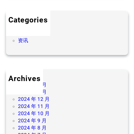
英
赛
雄
事
联
Categories
竞
盟
文章
猜
全
新闻
球
资讯
总
决
赛
电
竞
Archives
赛
2025 年 2 月
事
2025 年 1 月
竞
2024 年 12 月
猜
2024 年 11 月
2024 年 10 月
2024 年 9 月
2024 年 8 月