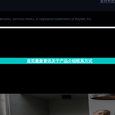
首页
最新资讯
关于
产品
介绍
联系方式