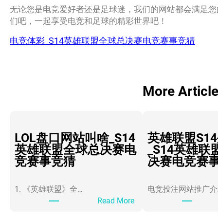
无论您是电竞爱好者还是足球迷，我们的网站都会满足您
们吧，一起享受电竞和足球的精彩世界吧！
电竞体彩_S14英雄联盟全球总决赛电竞赛事竞猜
More Articl
LOL盘口网站叫啥_S14
英雄联盟S1
英雄联盟全球总决赛电
_S14英雄
竞赛事竞猜
决赛电竞赛
1. 《英雄联盟》全…
电竞投注网站推广介
：
Read More
L