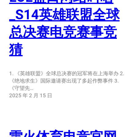
决
_S14英雄联盟全球
赛
电
总决赛电竞赛事竞
竞
赛
事
猜
竞
猜
1. 《英雄联盟》全球总决赛的冠军将在上海举办 2.
《绝地求生》国际邀请赛出现了多起作弊事件 3.
《守望先…
2025 年 2 月 15 日