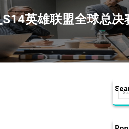
_S14英雄联盟全球总
Sea
S
e
a
r
c
h
Pop