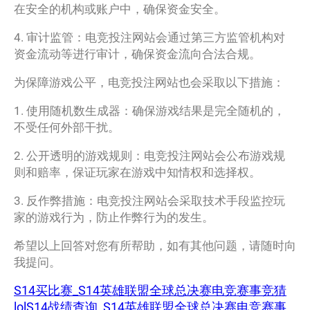
在安全的机构或账户中，确保资金安全。
4. 审计监管：电竞投注网站会通过第三方监管机构对
资金流动等进行审计，确保资金流向合法合规。
为保障游戏公平，电竞投注网站也会采取以下措施：
1. 使用随机数生成器：确保游戏结果是完全随机的，
不受任何外部干扰。
2. 公开透明的游戏规则：电竞投注网站会公布游戏规
则和赔率，保证玩家在游戏中知情权和选择权。
3. 反作弊措施：电竞投注网站会采取技术手段监控玩
家的游戏行为，防止作弊行为的发生。
希望以上回答对您有所帮助，如有其他问题，请随时向
我提问。
S14买比赛_S14英雄联盟全球总决赛电竞赛事竞猜
lolS14战绩查询_S14英雄联盟全球总决赛电竞赛事