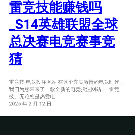
雷竞技能赚钱吗
_S14英雄联盟全球
总决赛电竞赛事竞
猜
雷竞技-电竞投注网站 在这个充满激情的电竞时代，
我们为您带来了一款全新的电竞投注网站——雷竞
技。无论您是热爱电…
2025 年 2 月 12 日