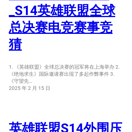
_S14英雄联盟全球
总决赛电竞赛事竞
猜
1. 《英雄联盟》全球总决赛的冠军将在上海举办 2.
《绝地求生》国际邀请赛出现了多起作弊事件 3.
《守望先…
2025 年 2 月 15 日
英雄联盟S14外围压