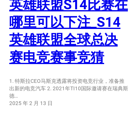
英雄联盟S14比赛在
哪里可以下注_S14
英雄联盟全球总决
赛电竞赛事竞猜
1. 特斯拉CEO马斯克透露将投资电竞行业，准备推
出新的电竞汽车 2. 2021年TI10国际邀请赛在瑞典斯
德…
2025 年 2 月 13 日