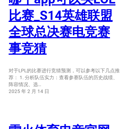
比赛_S14英雄联盟
全球总决赛电竞赛
事竞猜
对于LPL的比赛进行竞猜预测，可以参考以下几点推
荐： 1. 分析队伍实力：查看参赛队伍的历史战绩、
阵容情况、选…
2025 年 2 月 14 日