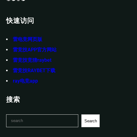
快速访问
雷电竞网页版
雷竞技APP官方网站
雷竞技竞猜raybet
雷竞技RAYBET下载
ray电竞app
搜索
S
Search
e
a