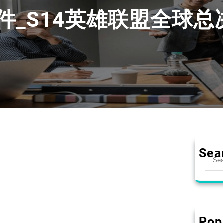
件_S14英雄联盟全球
Sea
S
e
a
r
c
h
Pop