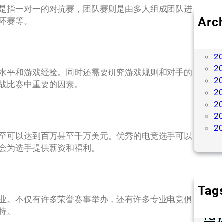
是指一对一的对抗赛，团队赛则是由多人组成团队进
Arc
环赛等。
2
2
2
2
水平和游戏经验。同时还需要研究游戏规则和对手的
2
战比赛中重要的因素。
2
2
2
2
至可以达到百万甚至千万美元。优秀的电竞选手可以
会为选手提供薪资和福利。
Tag
J
业。不仅有许多荣誉赛事举办，还有许多专业电竞俱
持。
r