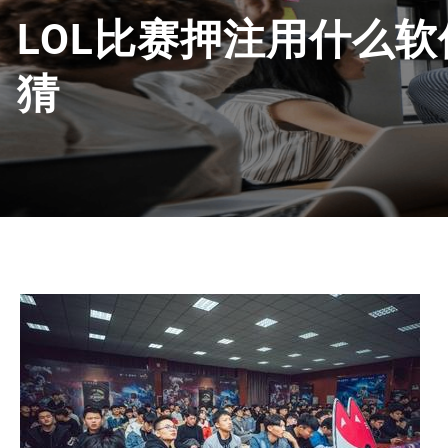
LOL比赛押注用什么软
猜