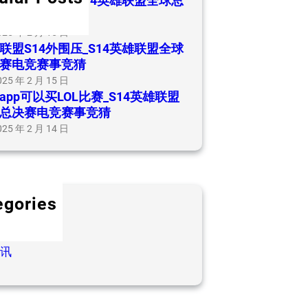
L盘口网站叫啥_S14英雄联盟全球总
电竞赛事竞猜
025 年 2 月 15 日
联盟S14外围压_S14英雄联盟全球
赛电竞赛事竞猜
025 年 2 月 15 日
app可以买LOL比赛_S14英雄联盟
总决赛电竞赛事竞猜
025 年 2 月 14 日
egories
章
闻
讯