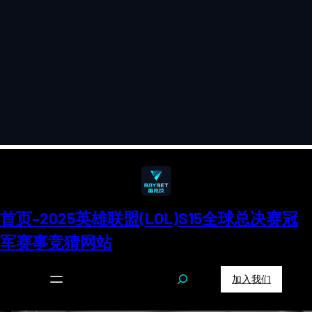
首页–2025英雄联盟(LOL)s15全球总决赛冠
军赛事竞猜网站
S
加入我们
e
a