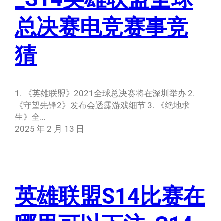
总决赛电竞赛事竞
猜
1. 《英雄联盟》2021全球总决赛将在深圳举办 2.
《守望先锋2》发布会透露游戏细节 3. 《绝地求
生》全…
2025 年 2 月 13 日
英雄联盟S14比赛在