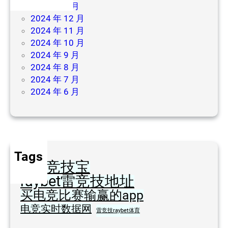
2025 年 1 月
竞
2024 年 12 月
猜
2024 年 11 月
2024 年 10 月
2024 年 9 月
2024 年 8 月
2024 年 7 月
2024 年 6 月
Tags
JJB竞技宝
raybet雷竞技地址
买电竞比赛输赢的app
电竞实时数据网
雷竞技raybet体育