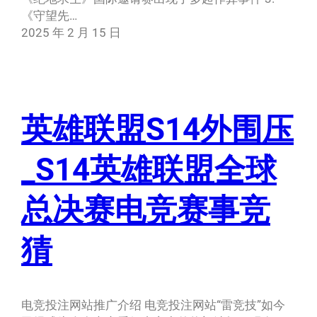
《守望先…
2025 年 2 月 15 日
英雄联盟S14外围压
_S14英雄联盟全球
总决赛电竞赛事竞
猜
电竞投注网站推广介绍 电竞投注网站“雷竞技”如今