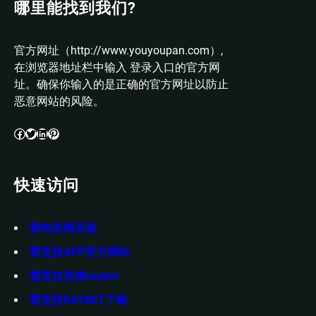
哪里能找到我们?
官方网址（http://www.youyoupan.com）,
在浏览器地址栏中输入 登录入口的官方网
址。确保你输入的是正确的官方网址以防止
恶意网站的风险。
Facebook
Twitter
LinkedIn
Pinterest
快速访问
雷电竞网页版
雷竞技APP官方网站
雷竞技竞猜raybet
雷竞技RAYBET下载