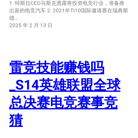
1. 特斯拉CEO马斯克透露将投资电竞行业，准备推
出新的电竞汽车 2. 2021年TI10国际邀请赛在瑞典斯
德…
2025 年 2 月 13 日
雷竞技能赚钱吗
_S14英雄联盟全球
总决赛电竞赛事竞
猜