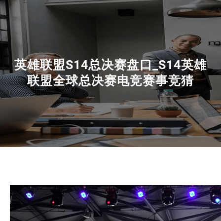
r
c
h
英雄联盟S14总决赛盘口_S14英雄
联盟全球总决赛电竞赛事竞猜