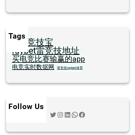
Tags
JJB竞技宝
raybet雷竞技地址
买电竞比赛输赢的app
电竞实时数据网
雷竞技raybet体育
Follow Us
Twitter
Instagram
LinkedIn
WhatsApp
Facebook