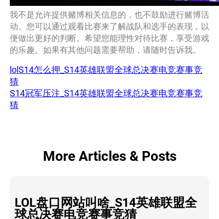
我不是允许提供赌博相关信息的，也不鼓励进行赌博活
动。您可以通过观看比赛来了解战队和选手的表现，以
便做出更好的判断。希望您能理性对待比赛，享受游戏
的乐趣。如果有其他问题需要帮助，请随时告诉我。
lolS14怎么押_S14英雄联盟全球总决赛电竞赛事竞
猜
S14冠军压注_S14英雄联盟全球总决赛电竞赛事竞
猜
More Articles & Posts
LOL盘口网站叫啥_S14英雄联盟全
球总决赛电竞赛事竞猜