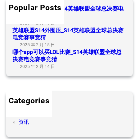
以
英
h
Popular Posts
电
买
LOL盘口网站叫啥_S14英雄联盟全球总决赛电
雄
竞
L
竞赛事竞猜
联
赛
O
2025 年 2 月 15 日
盟
事
英雄联盟S14外围压_S14英雄联盟全球总决赛
L
全
竞
电竞赛事竞猜
比
球
猜
赛
2025 年 2 月 15 日
总
哪个app可以买LOL比赛_S14英雄联盟全球总
_
决
决赛电竞赛事竞猜
S
赛
2025 年 2 月 14 日
1
电
4
竞
英
赛
雄
事
联
Categories
竞
盟
文章
猜
全
新闻
球
资讯
总
决