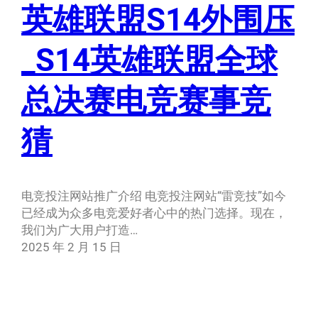
英雄联盟S14外围压
_S14英雄联盟全球
总决赛电竞赛事竞
猜
电竞投注网站推广介绍 电竞投注网站“雷竞技”如今
已经成为众多电竞爱好者心中的热门选择。现在，
我们为广大用户打造…
2025 年 2 月 15 日