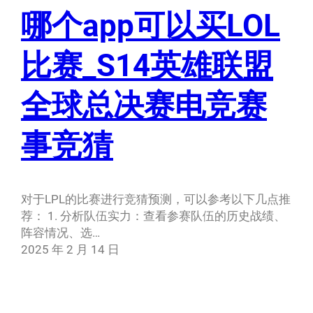
哪个app可以买LOL
比赛_S14英雄联盟
全球总决赛电竞赛
事竞猜
对于LPL的比赛进行竞猜预测，可以参考以下几点推
荐： 1. 分析队伍实力：查看参赛队伍的历史战绩、
阵容情况、选…
2025 年 2 月 14 日