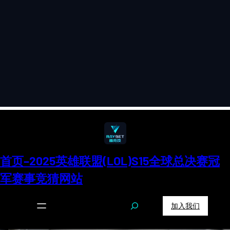
首页–2025英雄联盟(LOL)s15全球总决赛冠
军赛事竞猜网站
S
加入我们
e
a