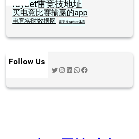
raybet雷竞技地址
买电竞比赛输赢的app
电竞实时数据网
雷竞技raybet体育
Follow Us
Twitter
Instagram
LinkedIn
WhatsApp
Facebook