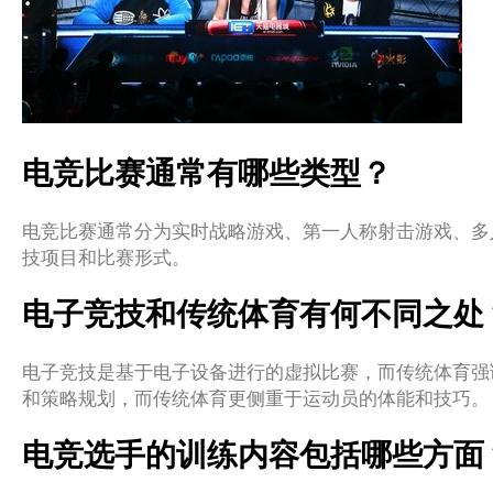
电竞比赛通常有哪些类型？
电竞比赛通常分为实时战略游戏、第一人称射击游戏、多
技项目和比赛形式。
电子竞技和传统体育有何不同之处
电子竞技是基于电子设备进行的虚拟比赛，而传统体育强
和策略规划，而传统体育更侧重于运动员的体能和技巧。
电竞选手的训练内容包括哪些方面