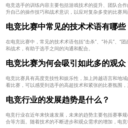
电竞选手的训练内容主要包括游戏技术的提升、团队合作
升自己的操作技巧和战术意识，以应对复杂多变的比赛局
电竞比赛中常见的技术术语有哪些
在电竞比赛中，常见的技术术语包括“击杀”、“补兵”、“团
和战术，有助于选手之间的沟通和配合。
电竞比赛为何会吸引如此多的观众
电竞比赛具有高度竞技性和娱乐性，加上跨越语言和地域
看比赛，可以感受到选手的高超技术和紧张的比赛氛围，
电竞行业的发展趋势是什么？
电竞行业在近年来快速发展，未来的趋势主要包括赛事规
合等方面。随着技术的不断进步和观众需求的增加，电竞