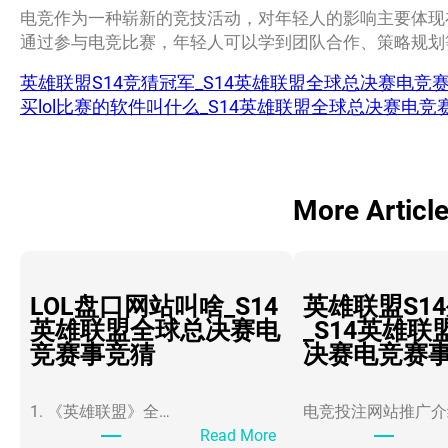
电竞作为一种崭新的竞技活动，对年轻人的影响主要体现
通过参与电竞比赛，年轻人可以学到团队合作、策略规划
英雄联盟S14竞猜冠军_S14英雄联盟全球总决赛电竞
买lol比赛的软件叫什么_S14英雄联盟全球总决赛电竞
More Articl
LOL盘口网站叫啥_S14
英雄联盟S1
英雄联盟全球总决赛电
_S14英雄
竞赛事竞猜
决赛电竞赛
1. 《英雄联盟》全…
电竞投注网站推广介
：
Read More