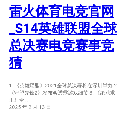
雷火体育电竞官网
_S14英雄联盟全球
总决赛电竞赛事竞
猜
1. 《英雄联盟》2021全球总决赛将在深圳举办 2.
《守望先锋2》发布会透露游戏细节 3. 《绝地求
生》全…
2025 年 2 月 13 日