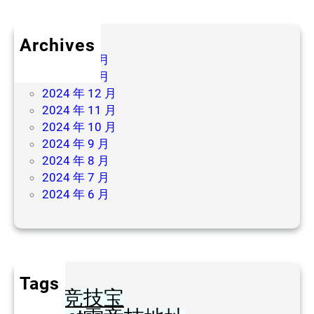
赛
电
竞
Archives
赛
2025 年 2 月
事
2025 年 1 月
竞
2024 年 12 月
猜
2024 年 11 月
2024 年 10 月
2024 年 9 月
2024 年 8 月
2024 年 7 月
2024 年 6 月
Tags
JJB竞技宝