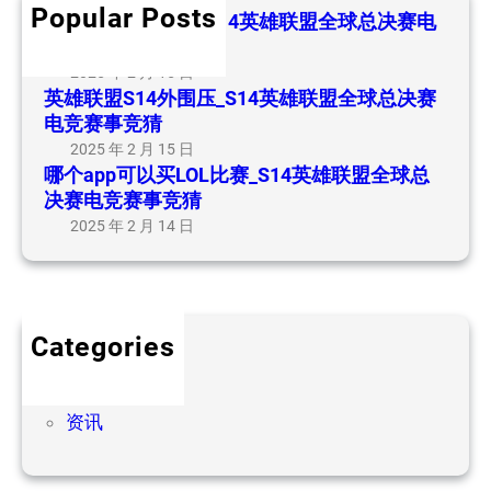
英
h
Popular Posts
电
买
LOL盘口网站叫啥_S14英雄联盟全球总决赛电
雄
竞
L
竞赛事竞猜
联
赛
O
2025 年 2 月 15 日
盟
事
英雄联盟S14外围压_S14英雄联盟全球总决赛
L
全
竞
电竞赛事竞猜
比
球
猜
赛
2025 年 2 月 15 日
总
哪个app可以买LOL比赛_S14英雄联盟全球总
_
决
决赛电竞赛事竞猜
S
赛
2025 年 2 月 14 日
1
电
4
竞
英
赛
雄
事
联
Categories
竞
盟
文章
猜
全
新闻
球
资讯
总
决