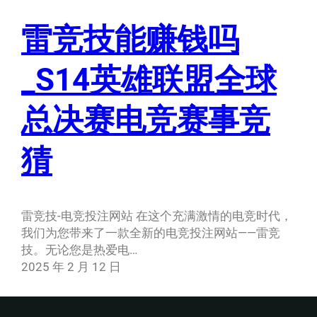
雷竞技能赚钱吗
_S14英雄联盟全球
总决赛电竞赛事竞
猜
雷竞技-电竞投注网站 在这个充满激情的电竞时代，
我们为您带来了一款全新的电竞投注网站——雷竞
技。无论您是热爱电…
2025 年 2 月 12 日