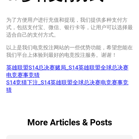
为了方便用户进行充值和提现，我们提供多种支付方
式，包括支付宝、微信、银行卡等，让用户可以选择最
适合自己的支付方式。
以上是我们电竞投注网站的一些优势功能，希望您能在
我们平台上体验到最好的电竞投注服务。谢谢！
英雄联盟S14总决赛赌局_S14英雄联盟全球总决赛
电竞赛事竞猜
S14竞猜下注_S14英雄联盟全球总决赛电竞赛事竞
猜
More Articles & Posts