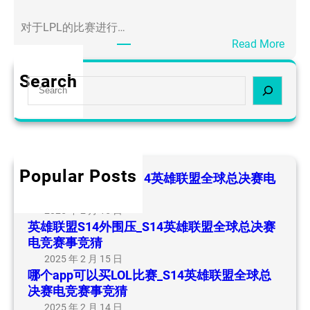
S
4
1
英
对于LPL的比赛进行…
4
雄
：
Read More
外
联
哪
围
盟
个
Search
压
S
全
a
_
e
球
p
S
a
总
p
1
r
决
可
4
c
赛
以
英
h
Popular Posts
电
买
LOL盘口网站叫啥_S14英雄联盟全球总决赛电
雄
竞
L
竞赛事竞猜
联
赛
O
2025 年 2 月 15 日
盟
事
英雄联盟S14外围压_S14英雄联盟全球总决赛
L
全
竞
电竞赛事竞猜
比
球
猜
赛
2025 年 2 月 15 日
总
哪个app可以买LOL比赛_S14英雄联盟全球总
_
决
决赛电竞赛事竞猜
S
赛
2025 年 2 月 14 日
1