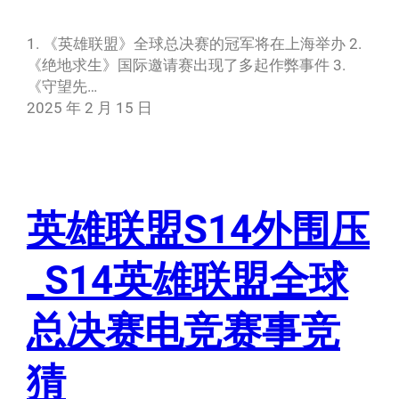
1. 《英雄联盟》全球总决赛的冠军将在上海举办 2.
《绝地求生》国际邀请赛出现了多起作弊事件 3.
《守望先…
2025 年 2 月 15 日
英雄联盟S14外围压
_S14英雄联盟全球
总决赛电竞赛事竞
猜