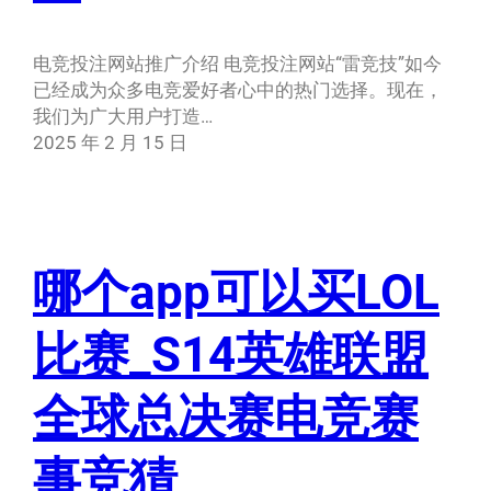
电竞投注网站推广介绍 电竞投注网站“雷竞技”如今
已经成为众多电竞爱好者心中的热门选择。现在，
我们为广大用户打造…
2025 年 2 月 15 日
哪个app可以买LOL
比赛_S14英雄联盟
全球总决赛电竞赛
事竞猜