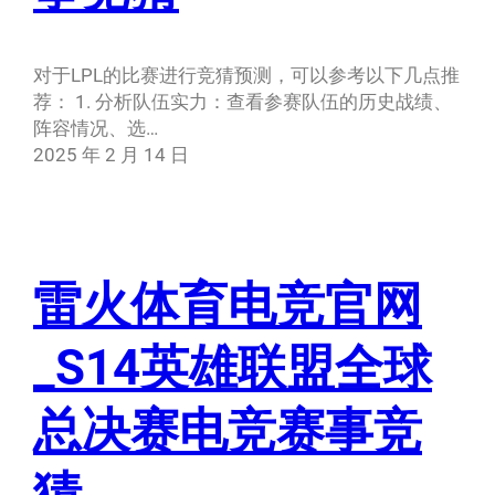
对于LPL的比赛进行竞猜预测，可以参考以下几点推
荐： 1. 分析队伍实力：查看参赛队伍的历史战绩、
阵容情况、选…
2025 年 2 月 14 日
雷火体育电竞官网
_S14英雄联盟全球
总决赛电竞赛事竞
猜