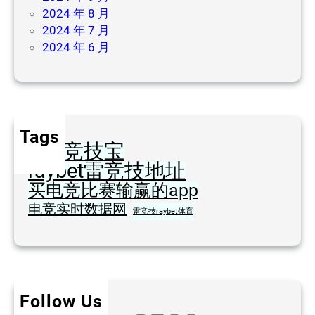
2024 年 8 月
2024 年 7 月
2024 年 6 月
Tags
JJB竞技宝
raybet雷竞技地址
买电竞比赛输赢的app
电竞实时数据网
雷竞技raybet体育
Follow Us