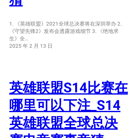
1. 《英雄联盟》2021全球总决赛将在深圳举办 2.
《守望先锋2》发布会透露游戏细节 3. 《绝地求
生》全…
2025 年 2 月 13 日
英雄联盟S14比赛在
哪里可以下注_S14
英雄联盟全球总决