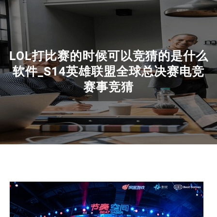
r
c
h
LOL打比赛的时候可以竞猜的是什么
软件_S14英雄联盟全球总决赛电竞
赛事竞猜