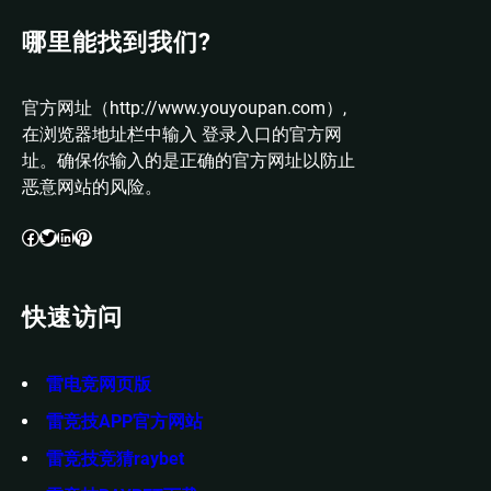
哪里能找到我们?
官方网址（http://www.youyoupan.com）,
在浏览器地址栏中输入 登录入口的官方网
址。确保你输入的是正确的官方网址以防止
恶意网站的风险。
Facebook
Twitter
LinkedIn
Pinterest
快速访问
雷电竞网页版
雷竞技APP官方网站
雷竞技竞猜raybet