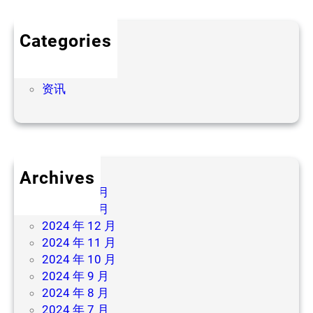
赛
雄
事
联
Categories
竞
盟
文章
猜
全
新闻
球
资讯
总
决
赛
电
竞
Archives
赛
2025 年 2 月
事
2025 年 1 月
竞
2024 年 12 月
猜
2024 年 11 月
2024 年 10 月
2024 年 9 月
2024 年 8 月
2024 年 7 月