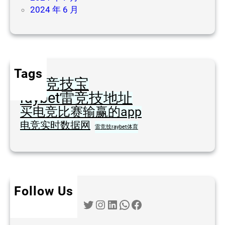
2024 年 6 月
Tags
JJB竞技宝
raybet雷竞技地址
买电竞比赛输赢的app
电竞实时数据网
雷竞技raybet体育
Follow Us
Twitter
Instagram
LinkedIn
WhatsApp
Facebook