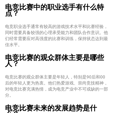
电竞比赛中的职业选手有什么特
点？
电竞职业选手通常有较高的游戏技术水平和比赛经验，
同时需要具备较强的心理承受能力和团队合作意识。他
们经常需要应对高强度的比赛和训练，保持状态达到最
佳水平。
电竞比赛的观众群体主要是哪些
人？
电竞比赛的观众群体主要是年轻人，特别是90后和00
后的年轻人更为热衷。他们热爱游戏、崇尚竞技精神，
对电竞比赛充满热情，成为电竞产业中不可或缺的一部
分。
电竞比赛未来的发展趋势是什