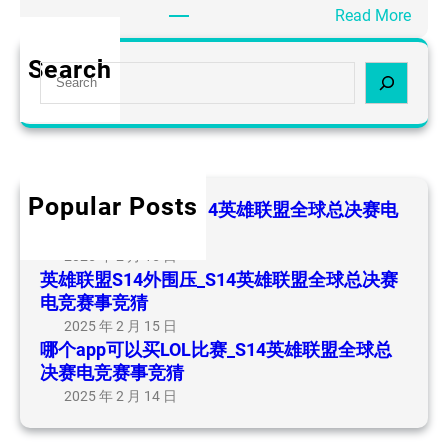
4
雄
：
Read More
外
联
哪
围
盟
个
Search
压
S
全
a
_
e
球
p
S
a
总
p
1
r
决
可
4
c
赛
以
英
h
Popular Posts
电
买
LOL盘口网站叫啥_S14英雄联盟全球总决赛电
雄
竞
L
竞赛事竞猜
联
赛
O
2025 年 2 月 15 日
盟
事
英雄联盟S14外围压_S14英雄联盟全球总决赛
L
全
竞
电竞赛事竞猜
比
球
猜
赛
2025 年 2 月 15 日
总
哪个app可以买LOL比赛_S14英雄联盟全球总
_
决
决赛电竞赛事竞猜
S
赛
2025 年 2 月 14 日
1
电
4
竞
英