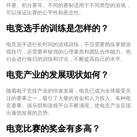
环赛、积分赛等。不同的赛制适用于不同类型的游戏，
可以保证比赛的公平性和悬念性。
电竞选手的训练是怎样的？
电竞选手进行长时间的游戏训练，不仅需要熟练掌握游
戏技巧，还需要有较强的心理素质和团队合作能力。他
们会进行每日的训练和讨论，不断提高自己的水平。
电竞产业的发展现状如何？
随着电子竞技产业的快速发展，电竞已成为全球最受关
注的赛事之一，吸引了大量的资金和人力投入。各种电
竞赛事、俱乐部和游戏平台不断涌现，使电竞产业呈现
出蓬勃发展的态势。
电竞比赛的奖金有多高？