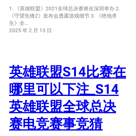
1. 《英雄联盟》2021全球总决赛将在深圳举办 2.
《守望先锋2》发布会透露游戏细节 3. 《绝地求
生》全…
2025 年 2 月 13 日
英雄联盟S14比赛在
哪里可以下注_S14
英雄联盟全球总决
赛电竞赛事竞猜