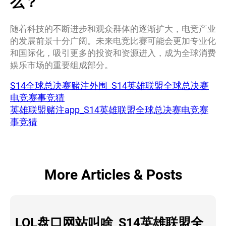
么？
随着科技的不断进步和观众群体的逐渐扩大，电竞产业
的发展前景十分广阔。未来电竞比赛可能会更加专业化
和国际化，吸引更多的投资和资源进入，成为全球消费
娱乐市场的重要组成部分。
S14全球总决赛赌注外围_S14英雄联盟全球总决赛
电竞赛事竞猜
英雄联盟赌注app_S14英雄联盟全球总决赛电竞赛
事竞猜
More Articles & Posts
LOL盘口网站叫啥_S14英雄联盟全