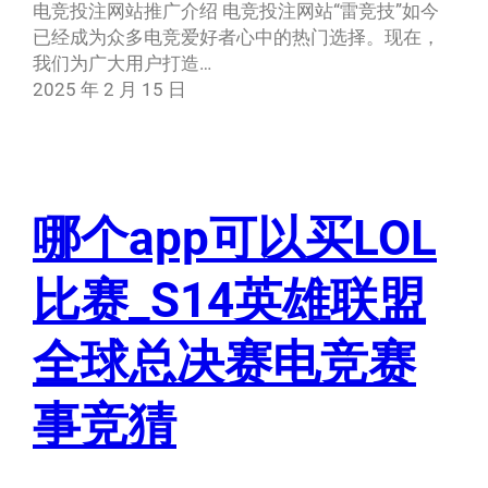
电竞投注网站推广介绍 电竞投注网站“雷竞技”如今
已经成为众多电竞爱好者心中的热门选择。现在，
我们为广大用户打造…
2025 年 2 月 15 日
哪个app可以买LOL
比赛_S14英雄联盟
全球总决赛电竞赛
事竞猜