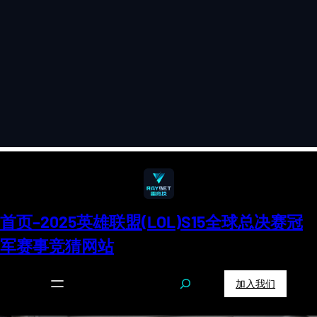
首页–2025英雄联盟(LOL)s15全球总决赛冠
军赛事竞猜网站
S
加入我们
e
a