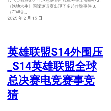
1. 《英雄联盟》全球总决赛的冠军将在上海举办 2.
《绝地求生》国际邀请赛出现了多起作弊事件 3.
《守望先…
2025 年 2 月 15 日
英雄联盟S14外围压
_S14英雄联盟全球
总决赛电竞赛事竞
猜