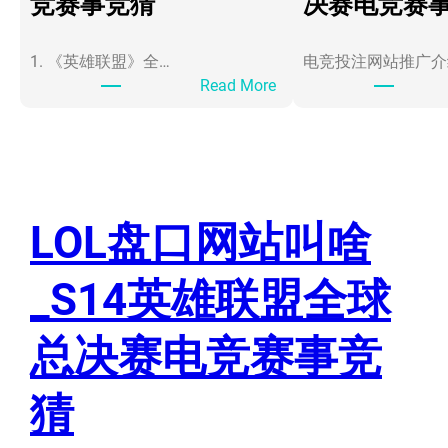
竞赛事竞猜
决赛电竞赛
1. 《英雄联盟》全…
电竞投注网站推广介
：
Read More
L
O
L
盘
口
LOL盘口网站叫啥
网
站
叫
_S14英雄联盟全球
啥
_
总决赛电竞赛事竞
S
1
4
猜
英
雄