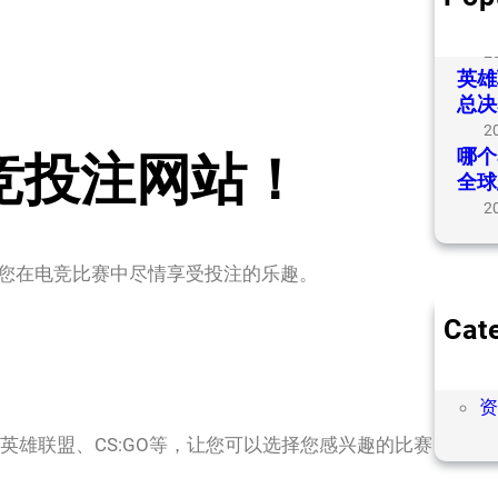
LO
决赛
2
英雄
总决
2
哪个
竞投注网站！
全球
2
您在电竞比赛中尽情享受投注的乐趣。
Cat
文
新
资
、英雄联盟、CS:GO等，让您可以选择您感兴趣的比赛