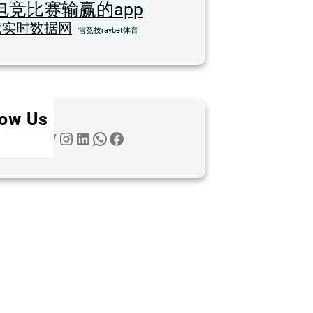
电竞比赛输赢的app
竞实时数据网
雷竞技raybet体育
low Us
Twitter
Instagram
LinkedIn
WhatsApp
Facebook