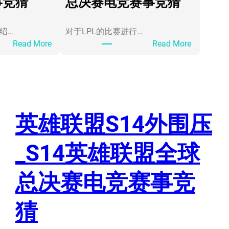
事竞猜
总决赛电竞赛事竞猜
绍…
对于LPL的比赛进行…
：
：
Read More
Read More
英
哪
雄
个
联
a
盟
p
S
p
英雄联盟S14外围压
1
可
4
以
外
买
_S14英雄联盟全球
围
L
压
O
总决赛电竞赛事竞
_
L
S
比
1
赛
猜
4
_
英
S