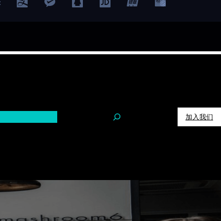
S
加入我们
e
a
r
c
h