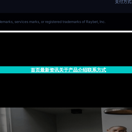
首页
最新资讯
关于
产品
介绍
联系方式