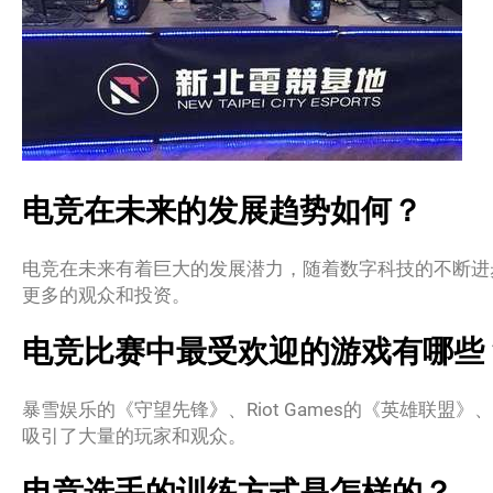
电竞在未来的发展趋势如何？
电竞在未来有着巨大的发展潜力，随着数字科技的不断进
更多的观众和投资。
电竞比赛中最受欢迎的游戏有哪些
暴雪娱乐的《守望先锋》、Riot Games的《英雄联盟》
吸引了大量的玩家和观众。
电竞选手的训练方式是怎样的？