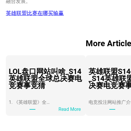
融合发展。
英雄联盟比赛在哪买输赢
More Articl
LOL盘口网站叫啥_S14
英雄联盟S1
英雄联盟全球总决赛电
_S14英雄
竞赛事竞猜
决赛电竞赛
1. 《英雄联盟》全…
电竞投注网站推广介
：
Read More
L
O
L