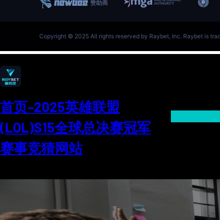
跳
至
内
容
首页–2025英雄联盟
(LOL)s15全球总决赛冠军
赛事竞猜网站