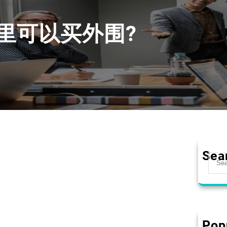
里可以买外围?
Sea
S
e
a
r
c
h
Pop