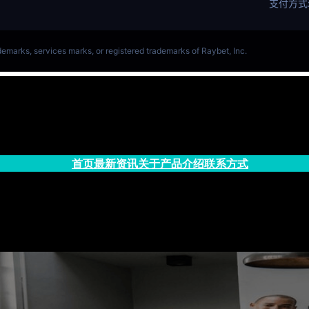
首页
最新资讯
关于
产品
介绍
联系方式