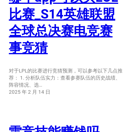
比赛_S14英雄联盟
全球总决赛电竞赛
事竞猜
对于LPL的比赛进行竞猜预测，可以参考以下几点推
荐： 1. 分析队伍实力：查看参赛队伍的历史战绩、
阵容情况、选…
2025 年 2 月 14 日