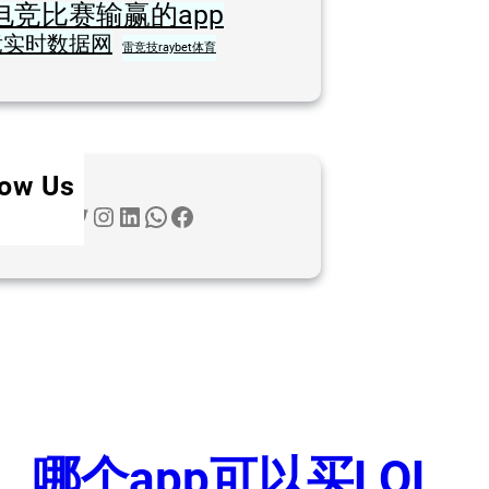
电竞比赛输赢的app
竞实时数据网
雷竞技raybet体育
low Us
Twitter
Instagram
LinkedIn
WhatsApp
Facebook
哪个app可以买LOL