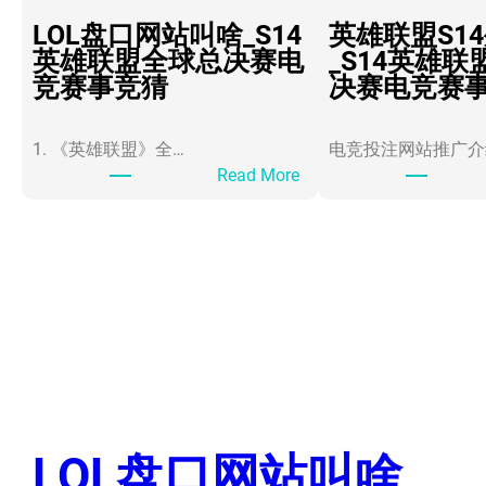
LOL盘口网站叫啥_S14
英雄联盟S1
英雄联盟全球总决赛电
_S14英雄
竞赛事竞猜
决赛电竞赛
1. 《英雄联盟》全…
电竞投注网站推广介
：
Read More
L
O
L
盘
口
网
站
叫
啥
_
LOL盘口网站叫啥
S