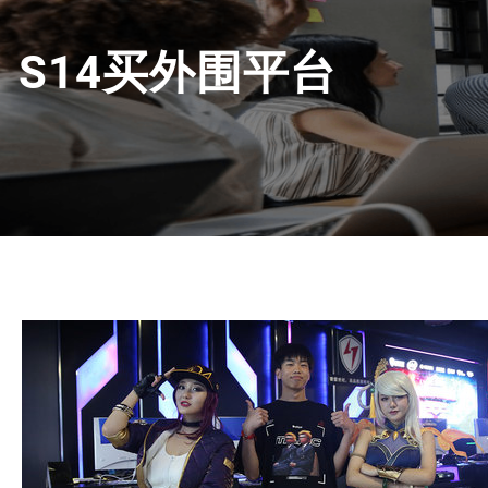
S14买外围平台