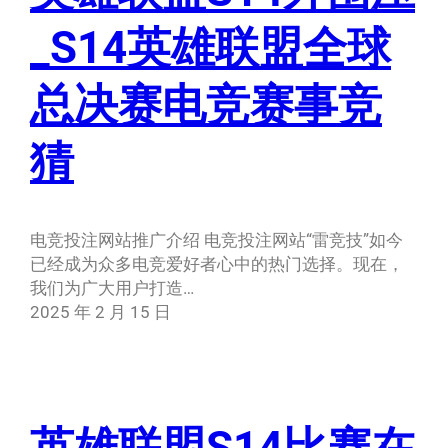
S
比
1
赛
_S14英雄联盟全球
4
_
英
S
总决赛电竞赛事竞
雄
1
联
4
盟
英
猜
全
雄
球
联
总
盟
电竞投注网站推广介绍 电竞投注网站“雷竞技”如今
决
全
已经成为众多电竞爱好者心中的热门选择。现在，
赛
球
我们为广大用户打造…
电
总
2025 年 2 月 15 日
竞
决
赛
赛
事
电
竞
竞
猜
赛
事