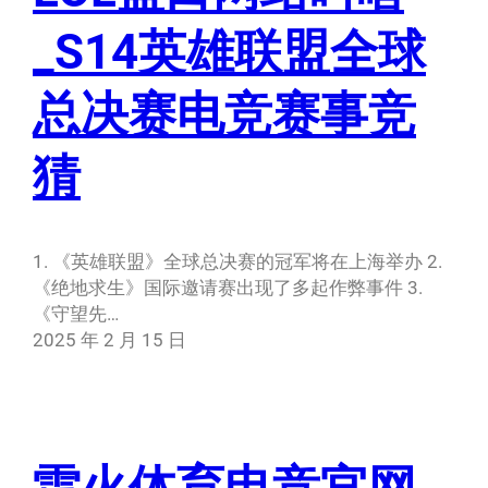
1
4
_S14英雄联盟全球
英
雄
总决赛电竞赛事竞
联
盟
全
猜
球
总
决
1. 《英雄联盟》全球总决赛的冠军将在上海举办 2.
赛
《绝地求生》国际邀请赛出现了多起作弊事件 3.
电
《守望先…
竞
2025 年 2 月 15 日
赛
事
竞
猜