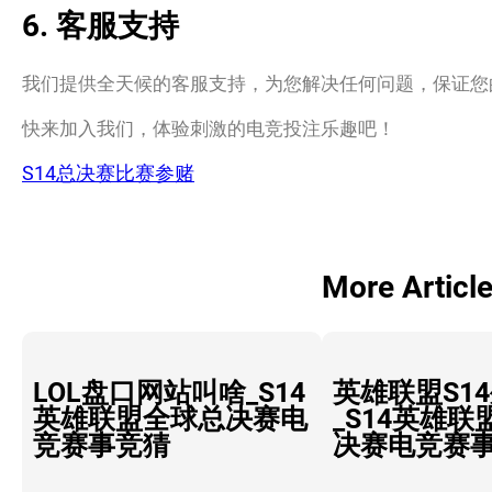
6. 客服支持
我们提供全天候的客服支持，为您解决任何问题，保证您
快来加入我们，体验刺激的电竞投注乐趣吧！
S14总决赛比赛参赌
More Articl
LOL盘口网站叫啥_S14
英雄联盟S1
英雄联盟全球总决赛电
_S14英雄
竞赛事竞猜
决赛电竞赛