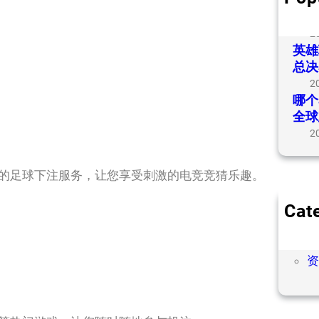
LO
决赛
2
英雄
总决
2
哪个
全球
2
的足球下注服务，让您享受刺激的电竞竞猜乐趣。
Cat
文
新
资