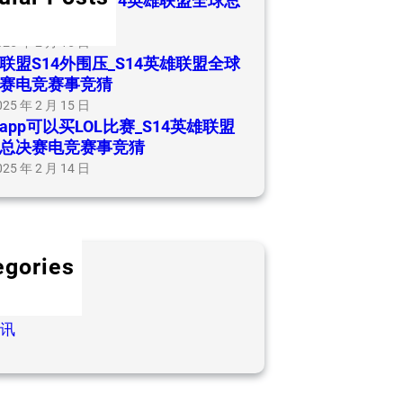
L盘口网站叫啥_S14英雄联盟全球总
电竞赛事竞猜
025 年 2 月 15 日
联盟S14外围压_S14英雄联盟全球
赛电竞赛事竞猜
025 年 2 月 15 日
app可以买LOL比赛_S14英雄联盟
总决赛电竞赛事竞猜
025 年 2 月 14 日
egories
章
闻
讯