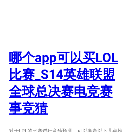
哪个app可以买LOL
比赛_S14英雄联盟
全球总决赛电竞赛
事竞猜
对于LPL的比赛进行竞猜预测，可以参考以下几点推