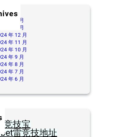
hives
025 年 2 月
025 年 1 月
024 年 12 月
024 年 11 月
024 年 10 月
024 年 9 月
024 年 8 月
024 年 7 月
024 年 6 月
s
JB竞技宝
aybet雷竞技地址