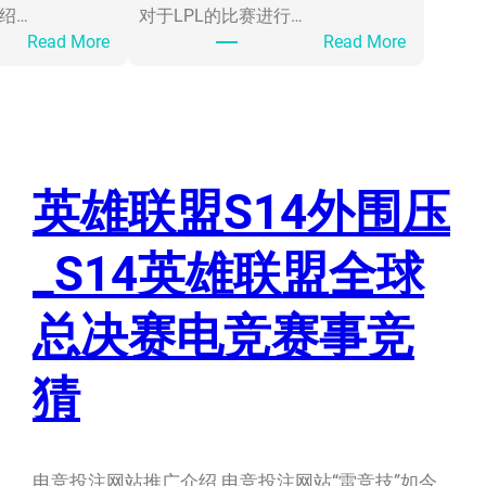
绍…
对于LPL的比赛进行…
：
：
Read More
Read More
英
哪
雄
个
联
a
盟
p
S
p
英雄联盟S14外围压
1
可
4
以
外
买
_S14英雄联盟全球
围
L
压
O
总决赛电竞赛事竞
_
L
S
比
1
赛
猜
4
_
英
S
雄
1
电竞投注网站推广介绍 电竞投注网站“雷竞技”如今
联
4