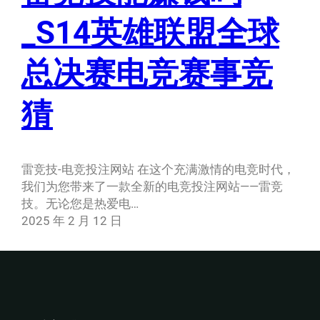
_S14英雄联盟全球
总决赛电竞赛事竞
猜
雷竞技-电竞投注网站 在这个充满激情的电竞时代，
我们为您带来了一款全新的电竞投注网站——雷竞
技。无论您是热爱电…
2025 年 2 月 12 日