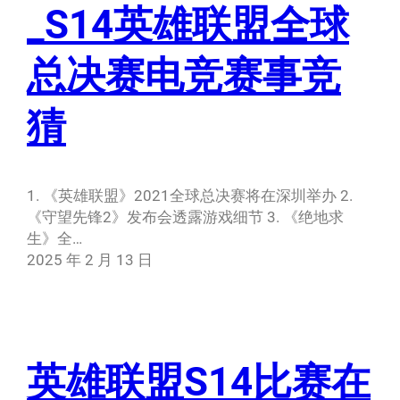
_S14英雄联盟全球
总决赛电竞赛事竞
猜
1. 《英雄联盟》2021全球总决赛将在深圳举办 2.
《守望先锋2》发布会透露游戏细节 3. 《绝地求
生》全…
2025 年 2 月 13 日
英雄联盟S14比赛在