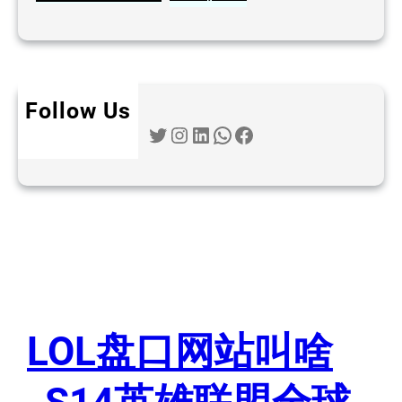
Follow Us
Twitter
Instagram
LinkedIn
WhatsApp
Facebook
LOL盘口网站叫啥