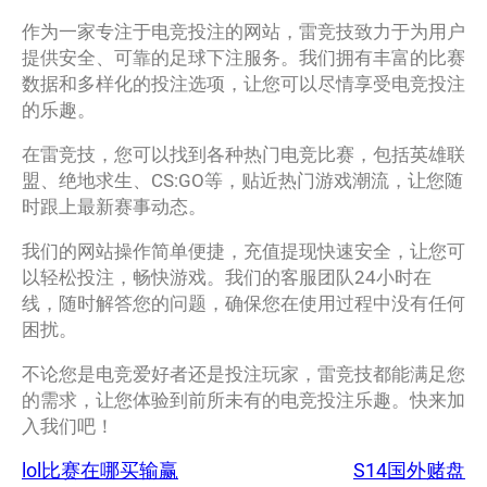
作为一家专注于电竞投注的网站，雷竞技致力于为用户
提供安全、可靠的足球下注服务。我们拥有丰富的比赛
数据和多样化的投注选项，让您可以尽情享受电竞投注
的乐趣。
在雷竞技，您可以找到各种热门电竞比赛，包括英雄联
盟、绝地求生、CS:GO等，贴近热门游戏潮流，让您随
时跟上最新赛事动态。
我们的网站操作简单便捷，充值提现快速安全，让您可
以轻松投注，畅快游戏。我们的客服团队24小时在
线，随时解答您的问题，确保您在使用过程中没有任何
困扰。
不论您是电竞爱好者还是投注玩家，雷竞技都能满足您
的需求，让您体验到前所未有的电竞投注乐趣。快来加
入我们吧！
lol比赛在哪买输赢
S14国外赌盘