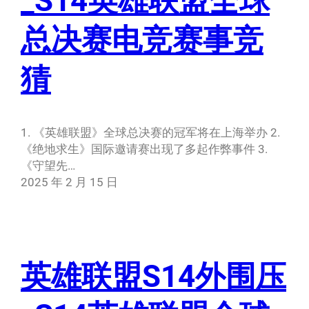
_S14英雄联盟全球
总决赛电竞赛事竞
猜
1. 《英雄联盟》全球总决赛的冠军将在上海举办 2.
《绝地求生》国际邀请赛出现了多起作弊事件 3.
《守望先…
2025 年 2 月 15 日
英雄联盟S14外围压