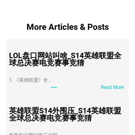
More Articles & Posts
LOL盘口网站叫啥_S14英雄联盟全
球总决赛电竞赛事竞猜
1. 《英雄联盟》全…
：
Read More
L
O
L
英雄联盟S14外围压_S14英雄联盟
盘
全球总决赛电竞赛事竞猜
口
网