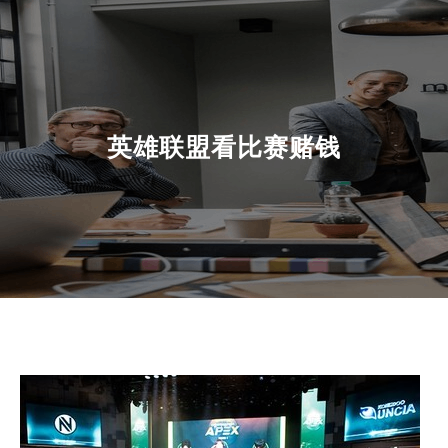
r
c
h
英雄联盟看比赛赌钱