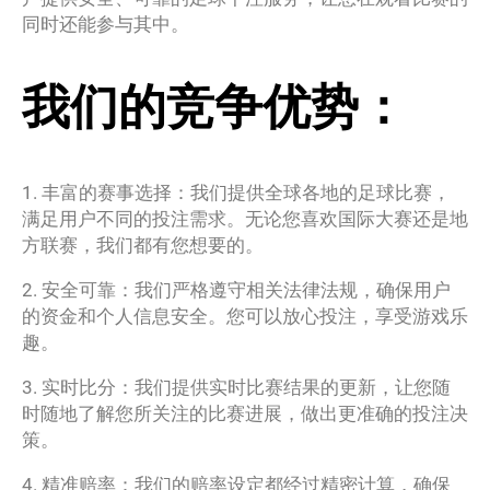
同时还能参与其中。
我们的竞争优势：
1. 丰富的赛事选择：我们提供全球各地的足球比赛，
满足用户不同的投注需求。无论您喜欢国际大赛还是地
方联赛，我们都有您想要的。
2. 安全可靠：我们严格遵守相关法律法规，确保用户
的资金和个人信息安全。您可以放心投注，享受游戏乐
趣。
3. 实时比分：我们提供实时比赛结果的更新，让您随
时随地了解您所关注的比赛进展，做出更准确的投注决
策。
4. 精准赔率：我们的赔率设定都经过精密计算，确保