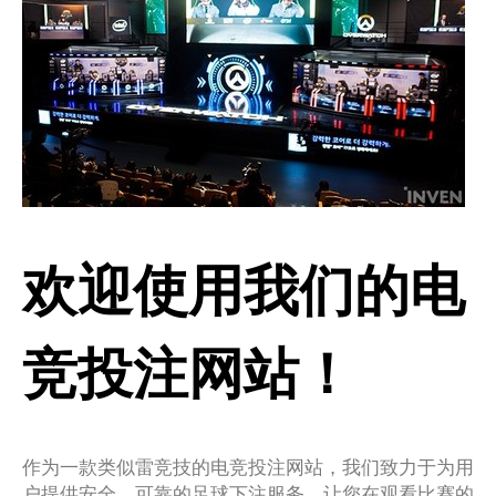
欢迎使用我们的电
竞投注网站！
作为一款类似雷竞技的电竞投注网站，我们致力于为用
户提供安全、可靠的足球下注服务，让您在观看比赛的