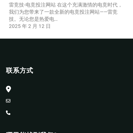
雷竞技-电竞投注网站 在这个充满激情的电竞时代，
我们为您带来了一款全新的电竞投注网站——雷竞
技。无论您是热爱电…
2025 年 2 月 12 日
联系方式