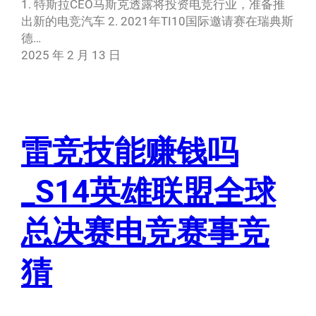
1. 特斯拉CEO马斯克透露将投资电竞行业，准备推
出新的电竞汽车 2. 2021年TI10国际邀请赛在瑞典斯
德…
2025 年 2 月 13 日
雷竞技能赚钱吗
_S14英雄联盟全球
总决赛电竞赛事竞
猜