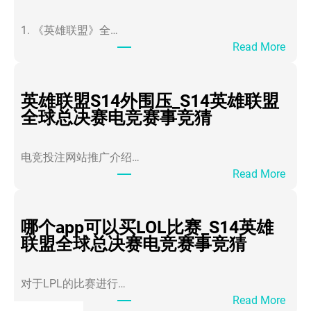
1. 《英雄联盟》全…
：
Read More
L
O
L
英雄联盟S14外围压_S14英雄联盟
盘
全球总决赛电竞赛事竞猜
口
网
电竞投注网站推广介绍…
站
：
Read More
叫
英
啥
雄
_
联
哪个app可以买LOL比赛_S14英雄
S
盟
联盟全球总决赛电竞赛事竞猜
1
S
4
1
英
对于LPL的比赛进行…
4
雄
：
Read More
外