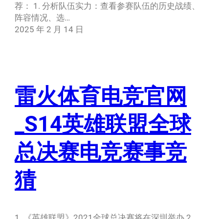
荐： 1. 分析队伍实力：查看参赛队伍的历史战绩、
阵容情况、选…
2025 年 2 月 14 日
雷火体育电竞官网
_S14英雄联盟全球
总决赛电竞赛事竞
猜
1. 《英雄联盟》2021全球总决赛将在深圳举办 2.