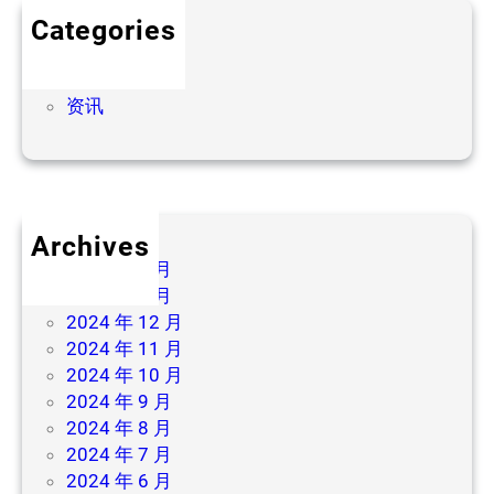
事
联
Categories
竞
盟
文章
猜
全
新闻
球
资讯
总
决
赛
电
竞
Archives
赛
2025 年 2 月
事
2025 年 1 月
竞
2024 年 12 月
猜
2024 年 11 月
2024 年 10 月
2024 年 9 月
2024 年 8 月
2024 年 7 月
2024 年 6 月