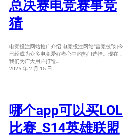
总决赛电竞赛事竞
猜
电竞投注网站推广介绍 电竞投注网站“雷竞技”如今
已经成为众多电竞爱好者心中的热门选择。现在，
我们为广大用户打造…
2025 年 2 月 15 日
哪个app可以买LOL
比赛_S14英雄联盟