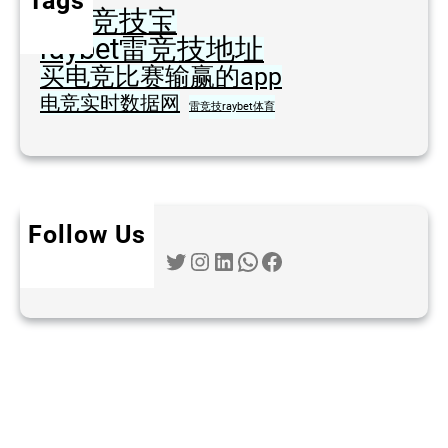
Tags
JJB竞技宝
raybet雷竞技地址
买电竞比赛输赢的app
电竞实时数据网
雷竞技raybet体育
Follow Us
Twitter
Instagram
LinkedIn
WhatsApp
Facebook