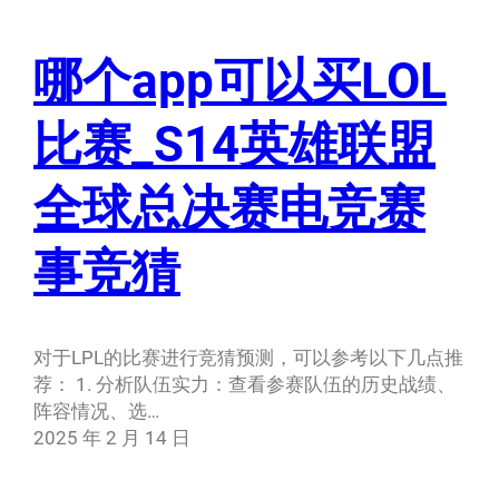
哪个app可以买LOL
比赛_S14英雄联盟
全球总决赛电竞赛
事竞猜
对于LPL的比赛进行竞猜预测，可以参考以下几点推
荐： 1. 分析队伍实力：查看参赛队伍的历史战绩、
阵容情况、选…
2025 年 2 月 14 日