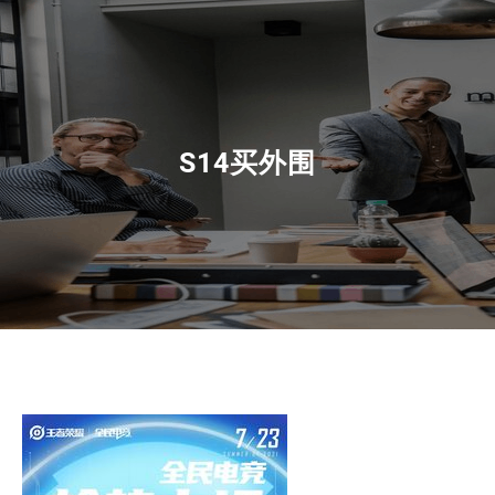
r
c
h
S14买外围