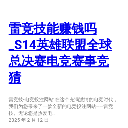
雷竞技能赚钱吗
_S14英雄联盟全球
总决赛电竞赛事竞
猜
雷竞技-电竞投注网站 在这个充满激情的电竞时代，
我们为您带来了一款全新的电竞投注网站——雷竞
技。无论您是热爱电…
2025 年 2 月 12 日