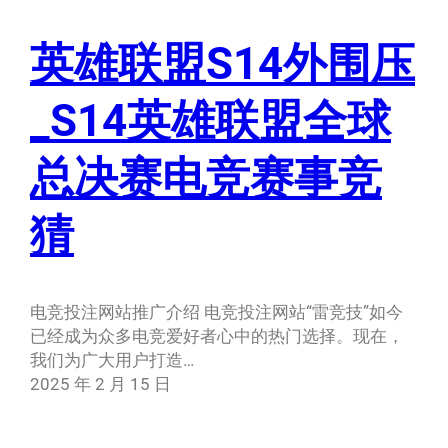
英雄联盟S14外围压
_S14英雄联盟全球
总决赛电竞赛事竞
猜
电竞投注网站推广介绍 电竞投注网站“雷竞技”如今
已经成为众多电竞爱好者心中的热门选择。现在，
我们为广大用户打造…
2025 年 2 月 15 日