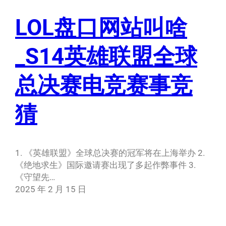
LOL盘口网站叫啥
_S14英雄联盟全球
总决赛电竞赛事竞
猜
1. 《英雄联盟》全球总决赛的冠军将在上海举办 2.
《绝地求生》国际邀请赛出现了多起作弊事件 3.
《守望先…
2025 年 2 月 15 日