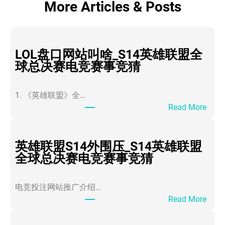
More Articles & Posts
LOL盘口网站叫啥_S14英雄联盟全
球总决赛电竞赛事竞猜
1. 《英雄联盟》全…
：
Read More
L
O
L
英雄联盟S14外围压_S14英雄联盟
盘
全球总决赛电竞赛事竞猜
口
网
电竞投注网站推广介绍…
站
：
Read More
叫
英
啥
雄