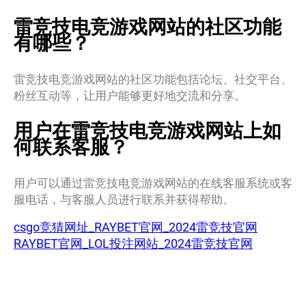
雷竞技电竞游戏网站的社区功能
有哪些？
雷竞技电竞游戏网站的社区功能包括论坛、社交平台、
粉丝互动等，让用户能够更好地交流和分享。
用户在雷竞技电竞游戏网站上如
何联系客服？
用户可以通过雷竞技电竞游戏网站的在线客服系统或客
服电话，与客服人员进行联系并获得帮助。
csgo竞猜网址_RAYBET官网_2024雷竞技官网
RAYBET官网_LOL投注网站_2024雷竞技官网