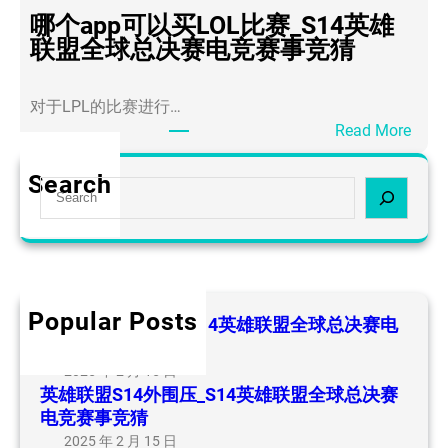
_
联
哪个app可以买LOL比赛_S14英雄
S
盟
联盟全球总决赛电竞赛事竞猜
1
S
4
1
英
对于LPL的比赛进行…
4
雄
：
Read More
外
联
哪
围
盟
个
Search
压
S
全
a
_
e
球
p
S
a
总
p
1
r
决
可
4
c
赛
以
英
h
Popular Posts
电
买
LOL盘口网站叫啥_S14英雄联盟全球总决赛电
雄
竞
L
竞赛事竞猜
联
赛
O
2025 年 2 月 15 日
盟
事
英雄联盟S14外围压_S14英雄联盟全球总决赛
L
全
竞
电竞赛事竞猜
比
球
猜
赛
2025 年 2 月 15 日