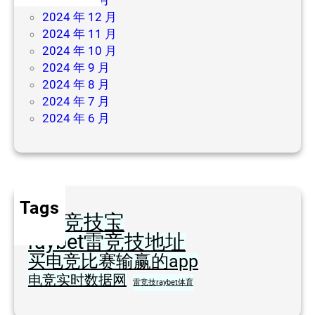
2025 年 1 月
竞
2024 年 12 月
猜
2024 年 11 月
2024 年 10 月
2024 年 9 月
2024 年 8 月
2024 年 7 月
2024 年 6 月
Tags
JJB竞技宝
raybet雷竞技地址
买电竞比赛输赢的app
电竞实时数据网
雷竞技raybet体育