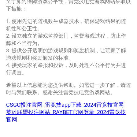
至于如何保障游戏公平性，雷竞技电竞游戏网站采取以
下措施：
1. 使用先进的随机数生成器技术，确保游戏结果的随
机性和公正性。
2. 设立独立的游戏监控部门，监督游戏过程，防止作
弊和不当行为。
3. 提供公开透明的游戏规则和奖励机制，让玩家了解
游戏规则和奖励颁发的标准。
4. 接受玩家的举报和投诉，及时处理不公平行为并进
行调查。
希望以上信息能为您提供帮助。如需进一步了解，请随
时与我们联系。感谢关注雷竞技电竞游戏网站。
CSGO投注官网_雷竞技app下载_2024雷竞技官网
英雄联盟投注网站_RAYBET官网登录_2024雷竞技
官网