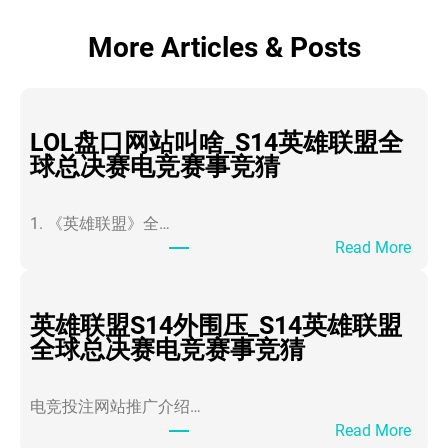
More Articles & Posts
LOL盘口网站叫啥_S14英雄联盟全
球总决赛电竞赛事竞猜
1. 《英雄联盟》全…
：
Read More
L
O
L
英雄联盟S14外围压_S14英雄联盟
盘
全球总决赛电竞赛事竞猜
口
网
电竞投注网站推广介绍…
站
：
Read More
叫