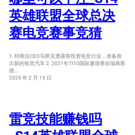
英雄联盟全球总决
赛电竞赛事竞猜
1. 特斯拉CEO马斯克透露将投资电竞行业，准备推
出新的电竞汽车 2. 2021年TI10国际邀请赛在瑞典斯
德…
2025 年 2 月 13 日
雷竞技能赚钱吗