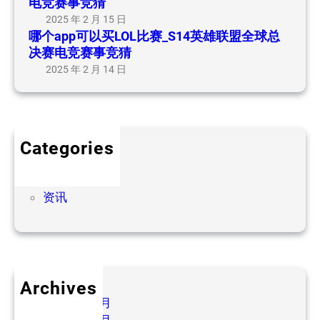
电竞赛事竞猜
比
球
猜
赛
2025 年 2 月 15 日
总
哪个app可以买LOL比赛_S14英雄联盟全球总
_
决
决赛电竞赛事竞猜
S
赛
2025 年 2 月 14 日
1
电
4
竞
英
赛
雄
事
联
Categories
竞
盟
文章
猜
全
新闻
球
资讯
总
决
赛
电
竞
Archives
赛
2025 年 2 月
事