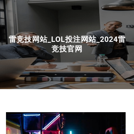
r
c
h
雷竞技网站_LOL投注网站_2024雷
竞技官网