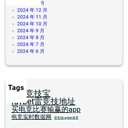
2025 年 1 月
竞
2024 年 12 月
猜
2024 年 11 月
2024 年 10 月
2024 年 9 月
2024 年 8 月
2024 年 7 月
2024 年 6 月
Tags
JJB竞技宝
raybet雷竞技地址
买电竞比赛输赢的app
电竞实时数据网
雷竞技raybet体育