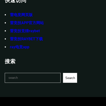
快速访问
雷电竞网页版
雷竞技APP官方网站
雷竞技竞猜raybet
雷竞技RAYBET下载
ray电竞app
搜索
S
Search
e
a
r
c
h