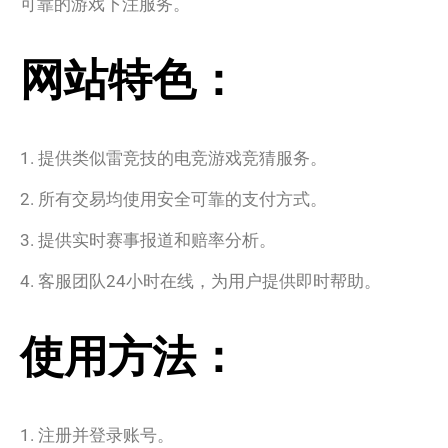
可靠的游戏下注服务。
网站特色：
1. 提供类似雷竞技的电竞游戏竞猜服务。
2. 所有交易均使用安全可靠的支付方式。
3. 提供实时赛事报道和赔率分析。
4. 客服团队24小时在线，为用户提供即时帮助。
使用方法：
1. 注册并登录账号。