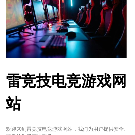
雷竞技电竞游戏网
站
欢迎来到雷竞技电竞游戏网站，我们为用户提供安全、