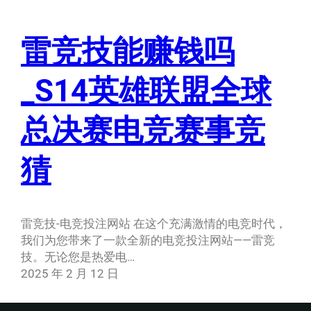
雷竞技能赚钱吗
_S14英雄联盟全球
总决赛电竞赛事竞
猜
雷竞技-电竞投注网站 在这个充满激情的电竞时代，
我们为您带来了一款全新的电竞投注网站——雷竞
技。无论您是热爱电…
2025 年 2 月 12 日