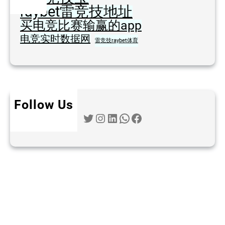
raybet雷竞技地址
买电竞比赛输赢的app
电竞实时数据网
雷竞技raybet体育
Follow Us
Twitter
Instagram
LinkedIn
WhatsApp
Facebook