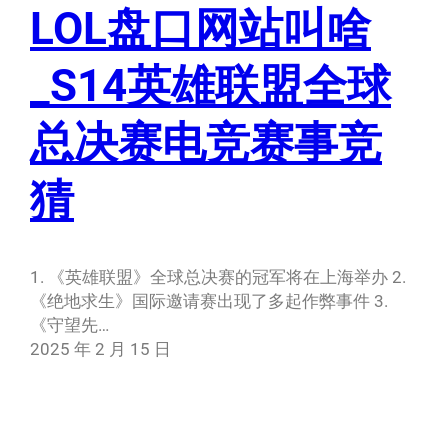
LOL盘口网站叫啥
_S14英雄联盟全球
总决赛电竞赛事竞
猜
1. 《英雄联盟》全球总决赛的冠军将在上海举办 2.
《绝地求生》国际邀请赛出现了多起作弊事件 3.
《守望先…
2025 年 2 月 15 日