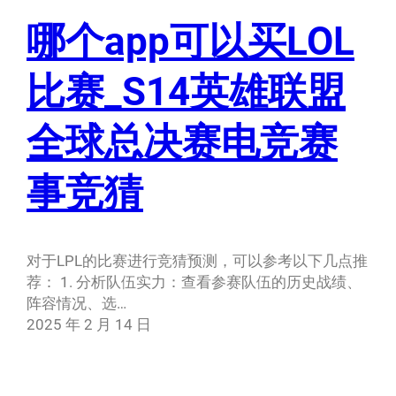
哪个app可以买LOL
比赛_S14英雄联盟
全球总决赛电竞赛
事竞猜
对于LPL的比赛进行竞猜预测，可以参考以下几点推
荐： 1. 分析队伍实力：查看参赛队伍的历史战绩、
阵容情况、选…
2025 年 2 月 14 日