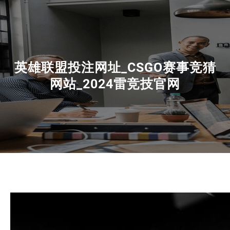
r
c
h
英雄联盟投注网址_CSGO赛事竞猜
网站_2024雷竞技官网