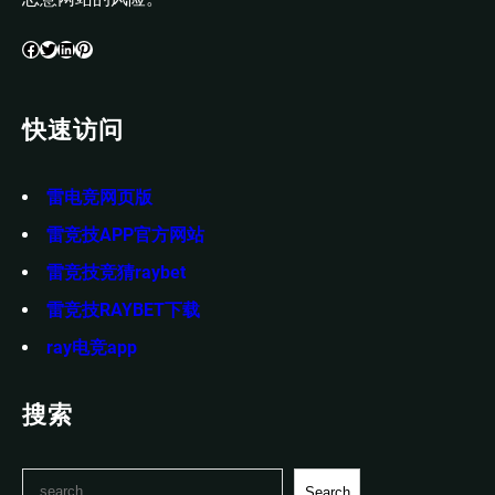
Facebook
Twitter
LinkedIn
Pinterest
快速访问
雷电竞网页版
雷竞技APP官方网站
雷竞技竞猜raybet
雷竞技RAYBET下载
ray电竞app
搜索
S
Search