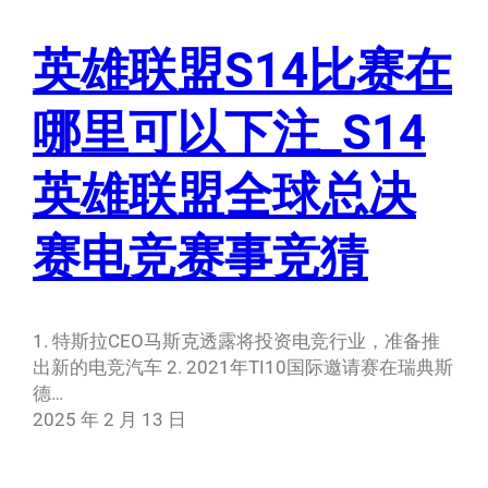
英雄联盟S14比赛在
哪里可以下注_S14
英雄联盟全球总决
赛电竞赛事竞猜
1. 特斯拉CEO马斯克透露将投资电竞行业，准备推
出新的电竞汽车 2. 2021年TI10国际邀请赛在瑞典斯
德…
2025 年 2 月 13 日