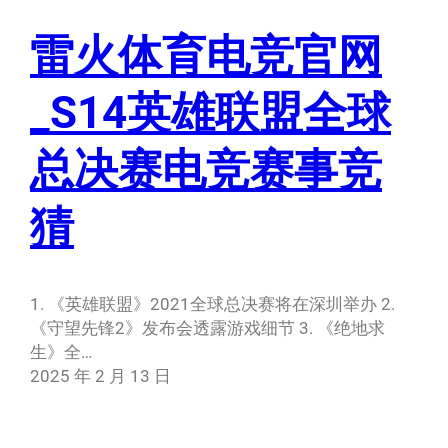
雷火体育电竞官网
_S14英雄联盟全球
总决赛电竞赛事竞
猜
1. 《英雄联盟》2021全球总决赛将在深圳举办 2.
《守望先锋2》发布会透露游戏细节 3. 《绝地求
生》全…
2025 年 2 月 13 日