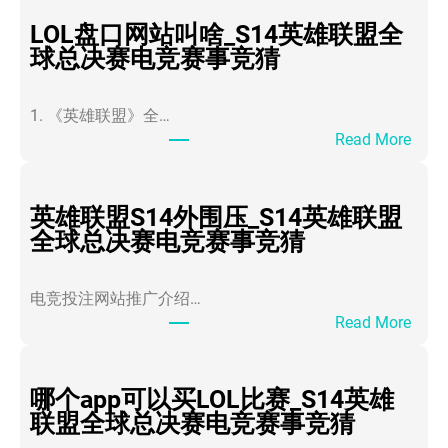
LOL盘口网站叫啥_S14英雄联盟全
球总决赛电竞赛事竞猜
1. 《英雄联盟》全…
：
Read More
L
O
L
英雄联盟S14外围压_S14英雄联盟
盘
全球总决赛电竞赛事竞猜
口
网
电竞投注网站推广介绍…
站
：
Read More
叫
英
啥
雄
_
联
哪个app可以买LOL比赛_S14英雄
S
盟
联盟全球总决赛电竞赛事竞猜
1
S