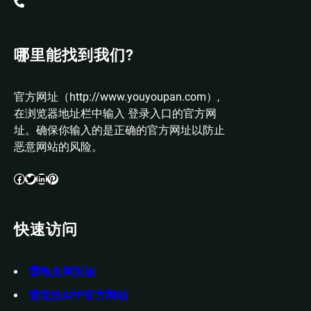
哪里能找到我们?
官方网址（http://www.youyoupan.com）,
在浏览器地址栏中输入 登录入口的官方网
址。确保你输入的是正确的官方网址以防止
恶意网站的风险。
Facebook
Twitter
LinkedIn
Pinterest
快速访问
雷电竞网页版
雷竞技APP官方网站