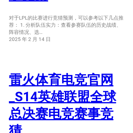
对于LPL的比赛进行竞猜预测，可以参考以下几点推
荐： 1. 分析队伍实力：查看参赛队伍的历史战绩、
阵容情况、选…
2025 年 2 月 14 日
雷火体育电竞官网
_S14英雄联盟全球
总决赛电竞赛事竞
猜