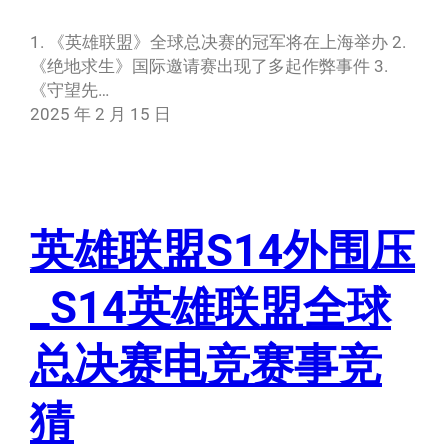
1. 《英雄联盟》全球总决赛的冠军将在上海举办 2.
《绝地求生》国际邀请赛出现了多起作弊事件 3.
《守望先…
2025 年 2 月 15 日
英雄联盟S14外围压
_S14英雄联盟全球
总决赛电竞赛事竞
猜