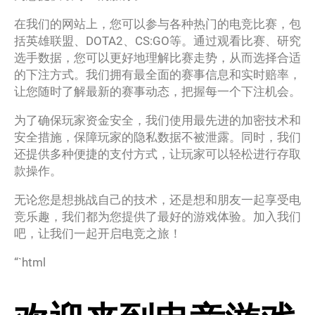
在我们的网站上，您可以参与各种热门的电竞比赛，包
括英雄联盟、DOTA2、CS:GO等。通过观看比赛、研究
选手数据，您可以更好地理解比赛走势，从而选择合适
的下注方式。我们拥有最全面的赛事信息和实时赔率，
让您随时了解最新的赛事动态，把握每一个下注机会。
为了确保玩家资金安全，我们使用最先进的加密技术和
安全措施，保障玩家的隐私数据不被泄露。同时，我们
还提供多种便捷的支付方式，让玩家可以轻松进行存取
款操作。
无论您是想挑战自己的技术，还是想和朋友一起享受电
竞乐趣，我们都为您提供了最好的游戏体验。加入我们
吧，让我们一起开启电竞之旅！
“`html