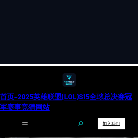
首页–2025英雄联盟(LOL)s15全球总决赛冠
军赛事竞猜网站
S
加入我们
e
a