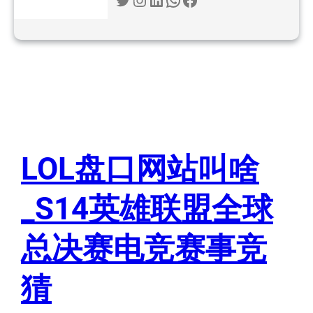
LOL盘口网站叫啥
_S14英雄联盟全球
总决赛电竞赛事竞
猜