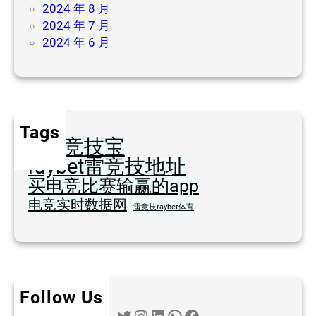
2024 年 8 月
2024 年 7 月
2024 年 6 月
Tags
JJB竞技宝
raybet雷竞技地址
买电竞比赛输赢的app
电竞实时数据网
雷竞技raybet体育
Follow Us
Twitter
Instagram
LinkedIn
WhatsApp
Facebook