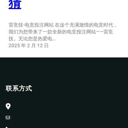
猜
雷竞技-电竞投注网站 在这个充满激情的电竞时代，
我们为您带来了一款全新的电竞投注网站——雷竞
技。无论您是热爱电…
2025 年 2 月 12 日
联系方式