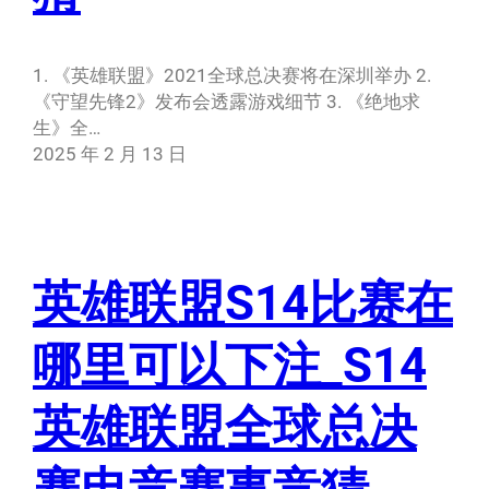
1. 《英雄联盟》2021全球总决赛将在深圳举办 2.
《守望先锋2》发布会透露游戏细节 3. 《绝地求
生》全…
2025 年 2 月 13 日
英雄联盟S14比赛在
哪里可以下注_S14
英雄联盟全球总决