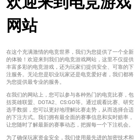
欢迎来到电竞游戏
网站
在这个充满激情的电竞世界，我们为您提供了一个全新
的体验！欢迎来到我们的电竞游戏网站，这里不仅提供
丰富多彩的电竞游戏，还为玩家们提供安全、可靠的下
注服务。无论您是职业玩家还是电竞爱好者，我们都将
为您提供最专业的服务。
在我们的网站上，您可以参与各种热门的电竞比赛，包
括英雄联盟、DOTA2、CS:GO等。通过观看比赛、研究
选手数据，您可以更好地理解比赛走势，从而选择合适
的下注方式。我们拥有最全面的赛事信息和实时赔率，
让您随时了解最新的赛事动态，把握每一个下注机会。
为了确保玩家资金安全，我们使用最先进的加密技术和