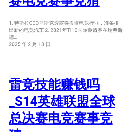
赛电竞赛事竞猜
1. 特斯拉CEO马斯克透露将投资电竞行业，准备推
出新的电竞汽车 2. 2021年TI10国际邀请赛在瑞典斯
德…
2025 年 2 月 13 日
雷竞技能赚钱吗
_S14英雄联盟全球
总决赛电竞赛事竞