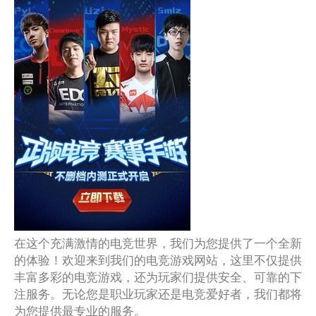
在这个充满激情的电竞世界，我们为您提供了一个全新
的体验！欢迎来到我们的电竞游戏网站，这里不仅提供
丰富多彩的电竞游戏，还为玩家们提供安全、可靠的下
注服务。无论您是职业玩家还是电竞爱好者，我们都将
为您提供最专业的服务。