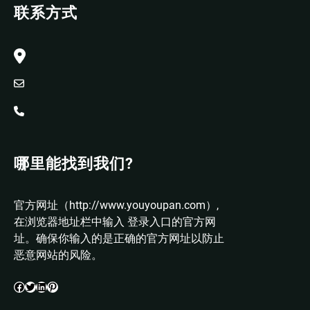
联系方式
哪里能找到我们?
官方网址（http://www.youyoupan.com）,
在浏览器地址栏中输入 登录入口的官方网
址。确保你输入的是正确的官方网址以防止
恶意网站的风险。
Facebook
Twitter
LinkedIn
Pinterest