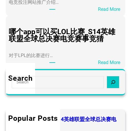
电竞投注网站推广介绍…
站
：
Read More
叫
英
啥
雄
_
联
哪个app可以买LOL比赛_S14英雄
S
盟
联盟全球总决赛电竞赛事竞猜
1
S
4
1
英
对于LPL的比赛进行…
4
雄
：
Read More
外
联
哪
围
盟
个
Search
压
S
全
a
_
e
球
p
S
a
总
p
1
r
决
可
4
c
赛
以
英
h
Popular Posts
电
买
LOL盘口网站叫啥_S14英雄联盟全球总决赛电
雄
竞
L
竞赛事竞猜
联
赛