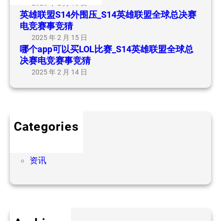
O
2025 年 2 月 15 日
盟
事
英雄联盟S14外围压_S14英雄联盟全球总决赛
L
全
竞
电竞赛事竞猜
比
球
猜
赛
2025 年 2 月 15 日
总
哪个app可以买LOL比赛_S14英雄联盟全球总
_
决
决赛电竞赛事竞猜
S
赛
2025 年 2 月 14 日
1
电
4
竞
英
赛
雄
事
联
Categories
竞
盟
文章
猜
全
新闻
球
资讯
总
决
赛
电
竞