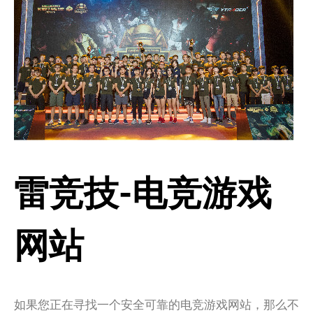
雷竞技-电竞游戏
网站
如果您正在寻找一个安全可靠的电竞游戏网站，那么不