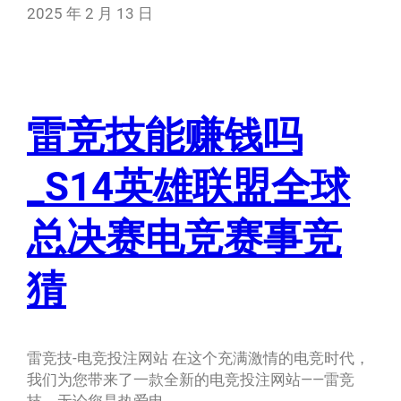
2025 年 2 月 13 日
雷竞技能赚钱吗
_S14英雄联盟全球
总决赛电竞赛事竞
猜
雷竞技-电竞投注网站 在这个充满激情的电竞时代，
我们为您带来了一款全新的电竞投注网站——雷竞