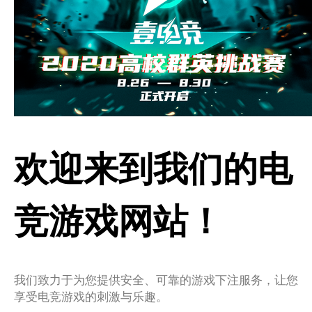
欢迎来到我们的电
竞游戏网站！
我们致力于为您提供安全、可靠的游戏下注服务，让您
享受电竞游戏的刺激与乐趣。