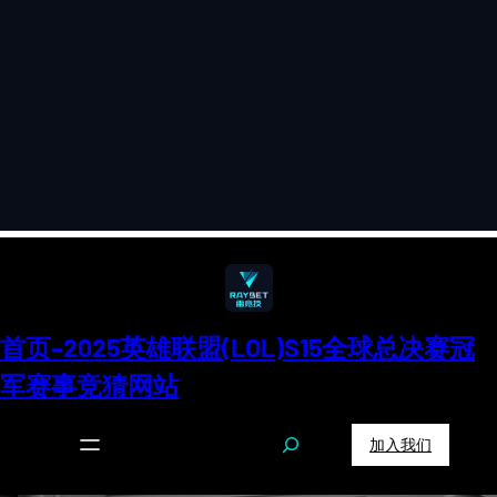
首页–2025英雄联盟(LOL)s15全球总决赛冠
军赛事竞猜网站
S
加入我们
e
a