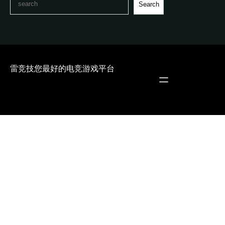
Search
e
a
r
c
h
雷竞技您最好的电竞游戏平台