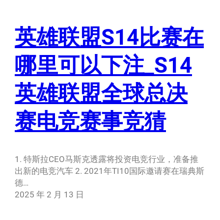
英雄联盟S14比赛在
哪里可以下注_S14
英雄联盟全球总决
赛电竞赛事竞猜
1. 特斯拉CEO马斯克透露将投资电竞行业，准备推
出新的电竞汽车 2. 2021年TI10国际邀请赛在瑞典斯
德…
2025 年 2 月 13 日