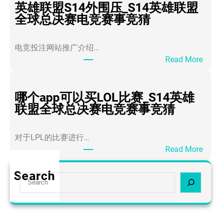
L
英雄联盟S14外围压_S14英雄联盟
盘
全球总决赛电竞赛事竞猜
口
网
电竞投注网站推广介绍…
站
：
Read More
叫
英
啥
雄
_
联
哪个app可以买LOL比赛_S14英雄
S
盟
联盟全球总决赛电竞赛事竞猜
1
S
4
1
英
对于LPL的比赛进行…
4
雄
：
Read More
外
联
哪
围
盟
个
Search
压
S
全
a
_
e
球
p
S
a
总
p
1
r
决
可