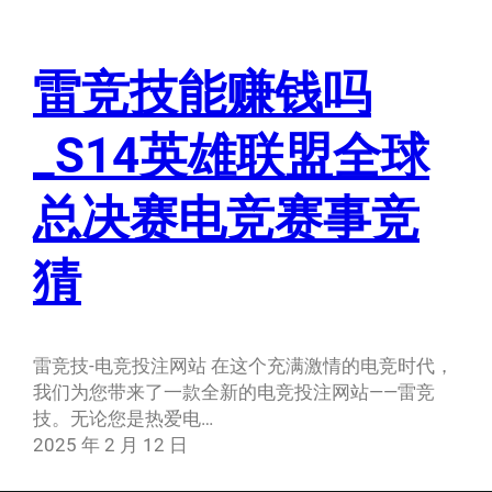
雷竞技能赚钱吗
_S14英雄联盟全球
总决赛电竞赛事竞
猜
雷竞技-电竞投注网站 在这个充满激情的电竞时代，
我们为您带来了一款全新的电竞投注网站——雷竞
技。无论您是热爱电…
2025 年 2 月 12 日