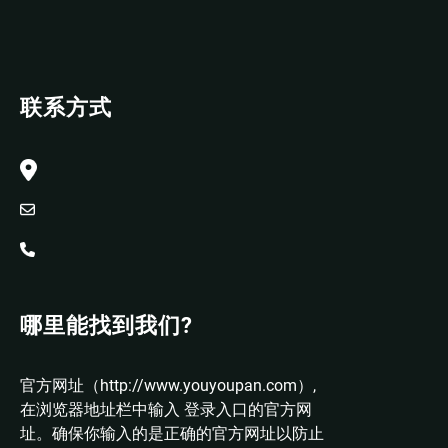
联系方式
哪里能找到我们?
官方网址（http://www.youyoupan.com）,
在浏览器地址栏中输入 登录入口的官方网
址。确保你输入的是正确的官方网址以防止