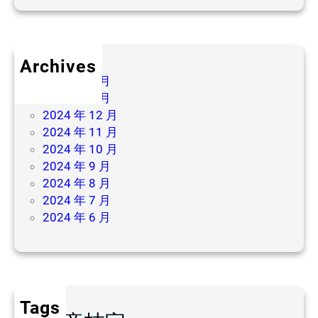
决
赛
电
竞
Archives
赛
2025 年 2 月
事
2025 年 1 月
竞
2024 年 12 月
猜
2024 年 11 月
2024 年 10 月
2024 年 9 月
2024 年 8 月
2024 年 7 月
2024 年 6 月
Tags