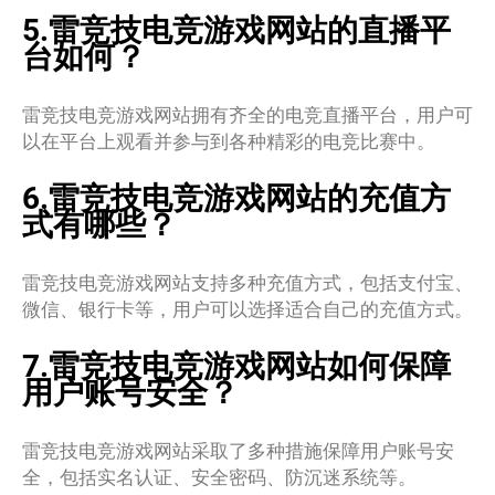
5.雷竞技电竞游戏网站的直播平
台如何？
雷竞技电竞游戏网站拥有齐全的电竞直播平台，用户可
以在平台上观看并参与到各种精彩的电竞比赛中。
6.雷竞技电竞游戏网站的充值方
式有哪些？
雷竞技电竞游戏网站支持多种充值方式，包括支付宝、
微信、银行卡等，用户可以选择适合自己的充值方式。
7.雷竞技电竞游戏网站如何保障
用户账号安全？
雷竞技电竞游戏网站采取了多种措施保障用户账号安
全，包括实名认证、安全密码、防沉迷系统等。