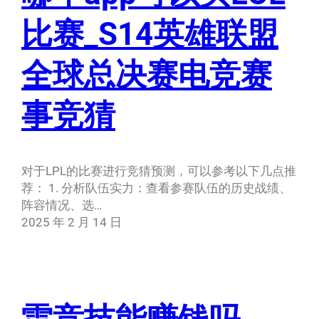
比赛_S14英雄联盟
全球总决赛电竞赛
事竞猜
对于LPL的比赛进行竞猜预测，可以参考以下几点推
荐： 1. 分析队伍实力：查看参赛队伍的历史战绩、
阵容情况、选…
2025 年 2 月 14 日