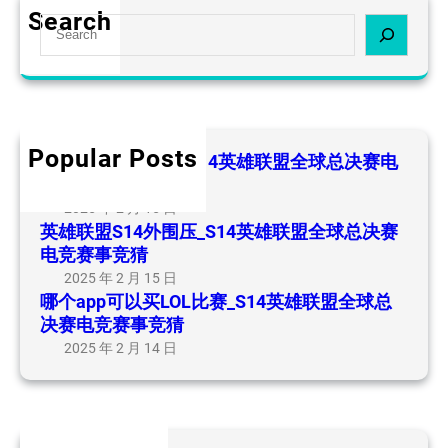
围
盟
个
Search
压
S
全
a
_
e
球
p
S
a
总
p
1
r
决
可
4
c
赛
以
英
h
Popular Posts
电
买
LOL盘口网站叫啥_S14英雄联盟全球总决赛电
雄
竞
L
竞赛事竞猜
联
赛
O
2025 年 2 月 15 日
盟
事
英雄联盟S14外围压_S14英雄联盟全球总决赛
L
全
竞
电竞赛事竞猜
比
球
猜
赛
2025 年 2 月 15 日
总
哪个app可以买LOL比赛_S14英雄联盟全球总
_
决
决赛电竞赛事竞猜
S
赛
2025 年 2 月 14 日
1
电
4
竞
英
赛
雄
事
联