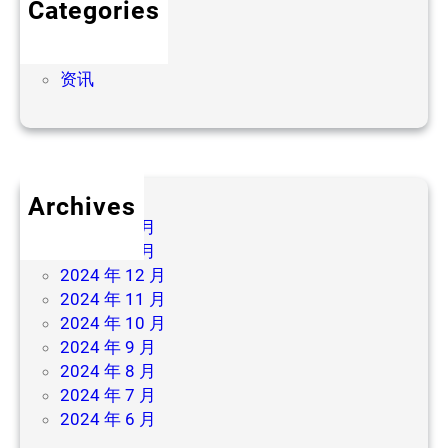
Categories
竞
盟
文章
猜
全
新闻
球
资讯
总
决
赛
电
竞
Archives
赛
2025 年 2 月
事
2025 年 1 月
竞
2024 年 12 月
猜
2024 年 11 月
2024 年 10 月
2024 年 9 月
2024 年 8 月
2024 年 7 月
2024 年 6 月