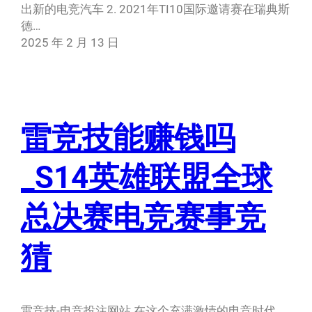
出新的电竞汽车 2. 2021年TI10国际邀请赛在瑞典斯
德…
2025 年 2 月 13 日
雷竞技能赚钱吗
_S14英雄联盟全球
总决赛电竞赛事竞
猜
雷竞技-电竞投注网站 在这个充满激情的电竞时代，