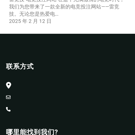
我们为您带来了一款全新的电竞投注网站——雷竞
技。无论您是热爱电…
2025 年 2 月 12 日
联系方式
哪里能找到我们?