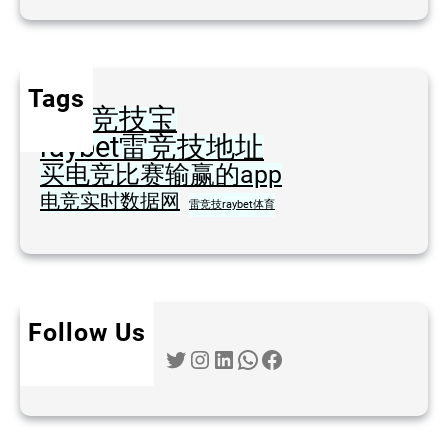
Tags
JJB竞技宝
raybet雷竞技地址
买电竞比赛输赢的app
电竞实时数据网
雷竞技raybet体育
Follow Us
Twitter
Instagram
LinkedIn
WhatsApp
Facebook