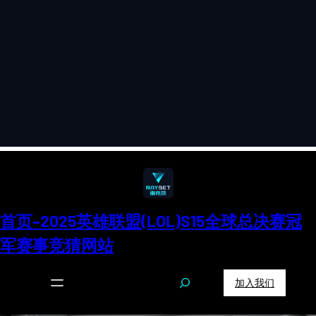
首页–2025英雄联盟(LOL)s15全球总决赛冠
军赛事竞猜网站
S
加入我们
e
a