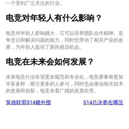
一个受到广泛关注的行业。
电竞对年轻人有什么影响？
电竞对年轻人影响颇大，它可以培养团队合作精神、竞
争意识和解决问题的能力，同时也带动了相关产业的发
展，为年轻人提供了新的就业机会。
电竞在未来会如何发展？
未来电竞行业有望更加规范和专业化，电竞赛事将更加
丰富多样，吸引更多的人参与，同时也会推动相关技术
的发展和创新，电竞有着广阔的发展前景。
英雄联盟S14赌外围
S14总决赛在哪压