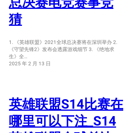
总决赛电竞赛事竞
猜
1. 《英雄联盟》2021全球总决赛将在深圳举办 2.
《守望先锋2》发布会透露游戏细节 3. 《绝地求
生》全…
2025 年 2 月 13 日
英雄联盟S14比赛在
哪里可以下注_S14