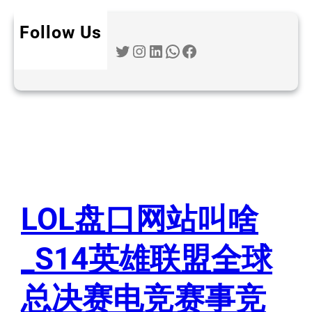
Follow Us
Twitter
Instagram
LinkedIn
WhatsApp
Facebook
LOL盘口网站叫啥
_S14英雄联盟全球
总决赛电竞赛事竞