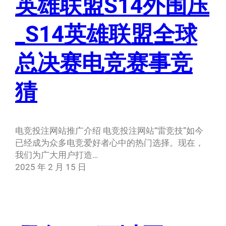
英雄联盟S14外围压
_S14英雄联盟全球
总决赛电竞赛事竞
猜
电竞投注网站推广介绍 电竞投注网站“雷竞技”如今
已经成为众多电竞爱好者心中的热门选择。现在，
我们为广大用户打造…
2025 年 2 月 15 日