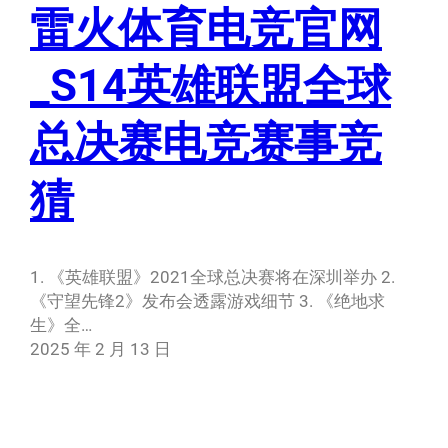
雷火体育电竞官网
_S14英雄联盟全球
总决赛电竞赛事竞
猜
1. 《英雄联盟》2021全球总决赛将在深圳举办 2.
《守望先锋2》发布会透露游戏细节 3. 《绝地求
生》全…
2025 年 2 月 13 日