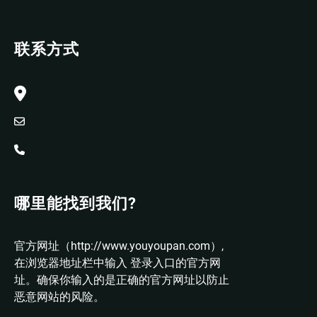
联系方式
哪里能找到我们?
官方网址（http://www.youyoupan.com）,
在浏览器地址栏中输入 登录入口的官方网
址。确保你输入的是正确的官方网址以防止
恶意网站的风险。