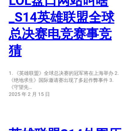
LOL盘口网站叫啥
_S14英雄联盟全球
总决赛电竞赛事竞
猜
1. 《英雄联盟》全球总决赛的冠军将在上海举办 2.
《绝地求生》国际邀请赛出现了多起作弊事件 3.
《守望先…
2025 年 2 月 15 日