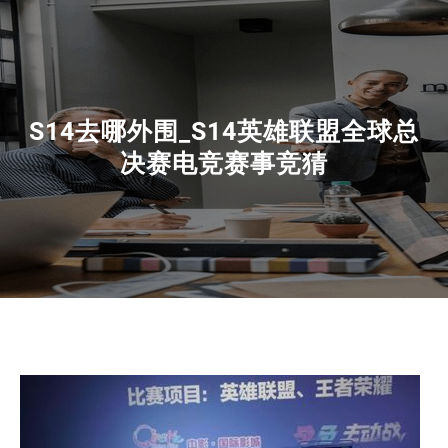
r
c
h
S14去哪外围_S14英雄联盟全球总
决赛电竞赛事竞猜