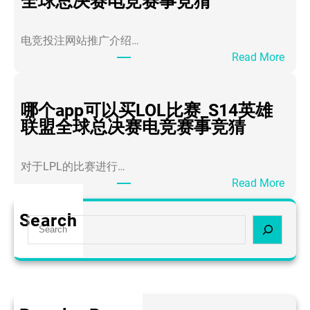
全球总决赛电竞赛事竞猜
口
网
电竞投注网站推广介绍…
站
：
Read More
叫
英
啥
雄
_
联
哪个app可以买LOL比赛_S14英雄
S
盟
联盟全球总决赛电竞赛事竞猜
1
S
4
1
英
对于LPL的比赛进行…
4
雄
：
Read More
外
联
哪
围
盟
个
Search
压
S
全
a
_
e
球
p
S
a
总
p
1
r
决
可
4
c
赛
以
英
h