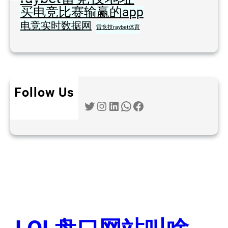
买电竞比赛输赢的app
电竞实时数据网
雷竞技raybet体育
Follow Us
Twitter
Instagram
LinkedIn
WhatsApp
Facebook