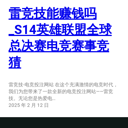
雷竞技能赚钱吗
_S14英雄联盟全球
总决赛电竞赛事竞
猜
雷竞技-电竞投注网站 在这个充满激情的电竞时代，
我们为您带来了一款全新的电竞投注网站——雷竞
技。无论您是热爱电…
2025 年 2 月 12 日