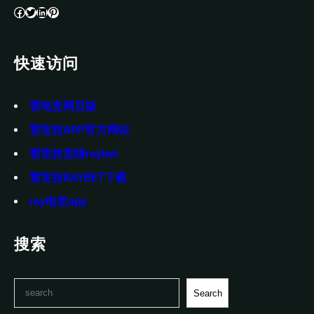
Facebook
Twitter
LinkedIn
Pinterest
快速访问
雷电竞网页版
雷竞技APP官方网站
雷竞技竞猜raybet
雷竞技RAYBET下载
ray电竞app
搜索
S
Search
e