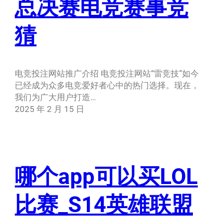
总决赛电竞赛事竞
猜
电竞投注网站推广介绍 电竞投注网站“雷竞技”如今
已经成为众多电竞爱好者心中的热门选择。现在，
我们为广大用户打造…
2025 年 2 月 15 日
哪个app可以买LOL
比赛_S14英雄联盟