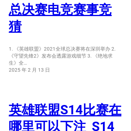
总决赛电竞赛事竞
猜
1. 《英雄联盟》2021全球总决赛将在深圳举办 2.
《守望先锋2》发布会透露游戏细节 3. 《绝地求
生》全…
2025 年 2 月 13 日
英雄联盟S14比赛在
哪里可以下注_S14