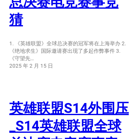
总决赛电竞赛事竞
猜
1. 《英雄联盟》全球总决赛的冠军将在上海举办 2.
《绝地求生》国际邀请赛出现了多起作弊事件 3.
《守望先…
2025 年 2 月 15 日
英雄联盟S14外围压
_S14英雄联盟全球