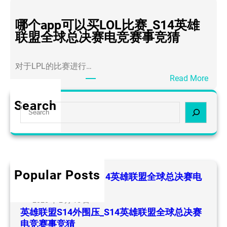
啥
雄
_
联
哪个app可以买LOL比赛_S14英雄
S
盟
联盟全球总决赛电竞赛事竞猜
1
S
4
1
英
对于LPL的比赛进行…
4
雄
：
Read More
外
联
哪
围
盟
个
Search
压
S
全
a
_
e
球
p
S
a
总
p
1
r
决
可
4
c
赛
以
英
h
Popular Posts
电
买
LOL盘口网站叫啥_S14英雄联盟全球总决赛电
雄
竞
L
竞赛事竞猜
联
赛
O
2025 年 2 月 15 日
盟
事
英雄联盟S14外围压_S14英雄联盟全球总决赛
L
全
竞
电竞赛事竞猜
比