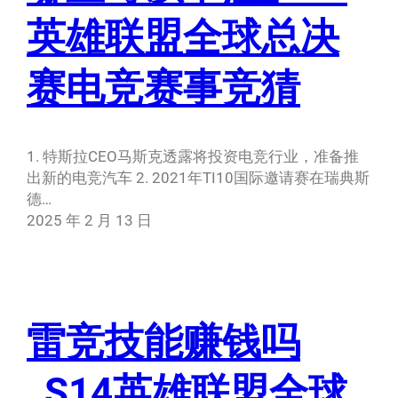
英雄联盟全球总决
赛电竞赛事竞猜
1. 特斯拉CEO马斯克透露将投资电竞行业，准备推
出新的电竞汽车 2. 2021年TI10国际邀请赛在瑞典斯
德…
2025 年 2 月 13 日
雷竞技能赚钱吗
_S14英雄联盟全球