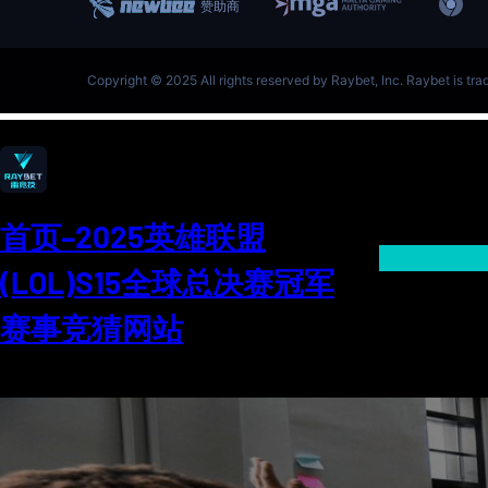
跳
至
内
容
首页–2025英雄联盟
(LOL)s15全球总决赛冠军
赛事竞猜网站