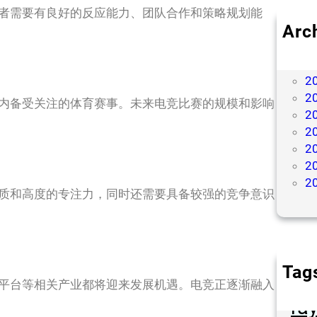
者需要有良好的反应能力、团队合作和策略规划能
Arc
2
2
2
2
内备受关注的体育赛事。未来电竞比赛的规模和影响
2
2
2
2
2
质和高度的专注力，同时还需要具备较强的竞争意识
Tag
J
平台等相关产业都将迎来发展机遇。电竞正逐渐融入
r