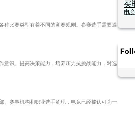
买
电
各种比赛类型有着不同的竞赛规则。参赛选手需要遵
Fol
作意识、提高决策能力，培养压力抗挑战能力，对选
部、赛事机构和职业选手涌现，电竞已经被认可为一