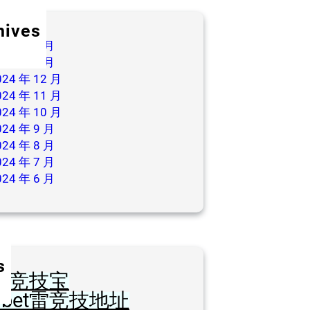
hives
025 年 2 月
025 年 1 月
024 年 12 月
024 年 11 月
024 年 10 月
024 年 9 月
024 年 8 月
024 年 7 月
024 年 6 月
s
JB竞技宝
aybet雷竞技地址