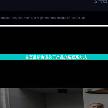
首页
最新资讯
关于
产品
介绍
联系方式