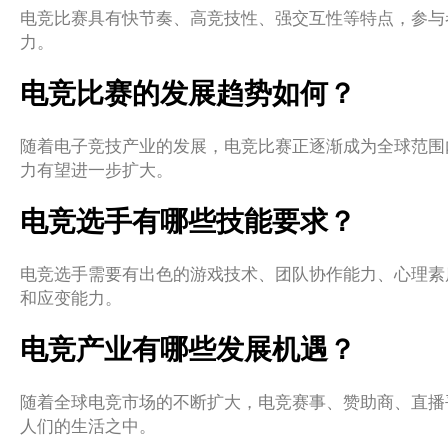
电竞比赛具有快节奏、高竞技性、强交互性等特点，参与
力。
电竞比赛的发展趋势如何？
随着电子竞技产业的发展，电竞比赛正逐渐成为全球范围
力有望进一步扩大。
电竞选手有哪些技能要求？
电竞选手需要有出色的游戏技术、团队协作能力、心理素
和应变能力。
电竞产业有哪些发展机遇？
随着全球电竞市场的不断扩大，电竞赛事、赞助商、直播
人们的生活之中。