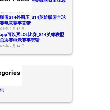
L盘口网站叫啥_S14英雄联盟全球总
电竞赛事竞猜
025 年 2 月 15 日
联盟S14外围压_S14英雄联盟全球
赛电竞赛事竞猜
025 年 2 月 15 日
app可以买LOL比赛_S14英雄联盟
总决赛电竞赛事竞猜
025 年 2 月 14 日
egories
章
闻
讯