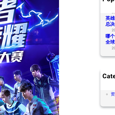
LO
决赛
2
英雄
总决
2
哪个
全球
2
Cat
文
新
资