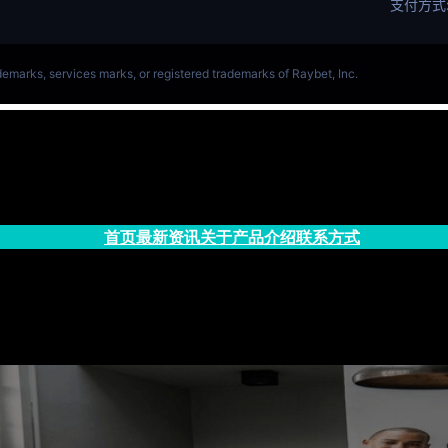
首页
最新资讯
关于
产品
介绍
联系方式