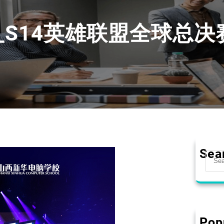
_S14英雄联盟全球总
Sea
S
e
a
r
c
h
Pop