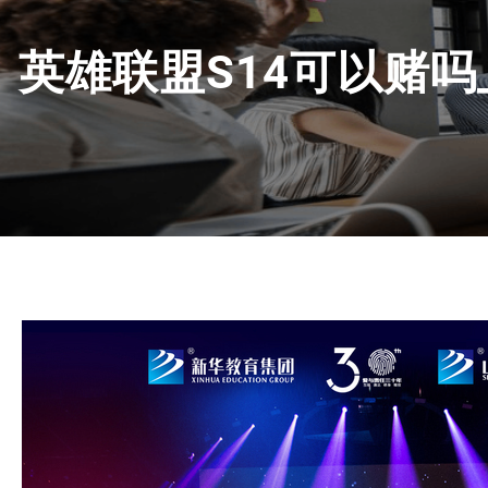
英雄联盟S14可以赌吗