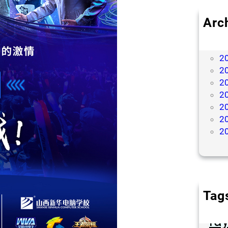
Arc
2
2
2
2
2
2
2
2
2
Tag
J
r