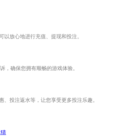
可以放心地进行充值、提现和投注。
投诉，确保您拥有顺畅的游戏体验。
惠、投注返水等，让您享受更多投注乐趣。
竞猜