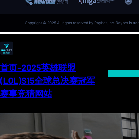
跳
至
内
容
首页–2025英雄联盟
(LOL)s15全球总决赛冠军
赛事竞猜网站