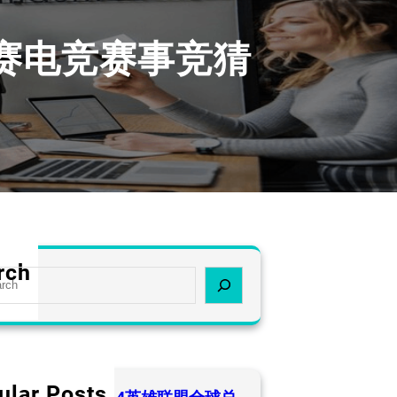
决赛电竞赛事竞猜
rch
ular Posts