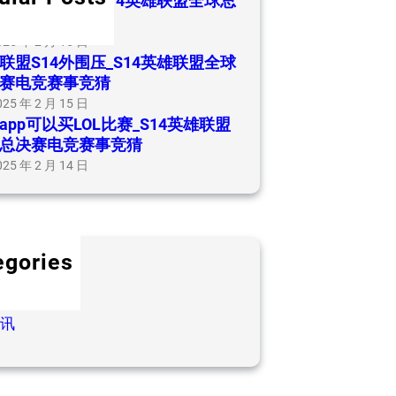
L盘口网站叫啥_S14英雄联盟全球总
电竞赛事竞猜
025 年 2 月 15 日
联盟S14外围压_S14英雄联盟全球
赛电竞赛事竞猜
025 年 2 月 15 日
app可以买LOL比赛_S14英雄联盟
总决赛电竞赛事竞猜
025 年 2 月 14 日
egories
章
闻
讯