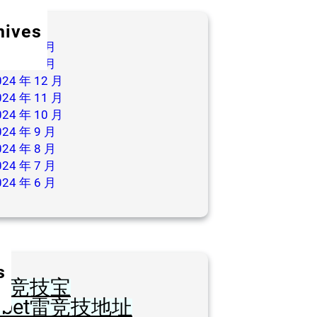
hives
025 年 2 月
025 年 1 月
024 年 12 月
024 年 11 月
024 年 10 月
024 年 9 月
024 年 8 月
024 年 7 月
024 年 6 月
s
JB竞技宝
aybet雷竞技地址