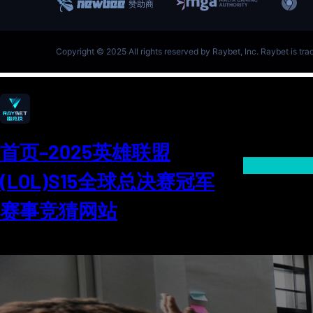
跳
至
内
容
首页–2025英雄联盟
(LOL)s15全球总决赛冠军
赛事竞猜网站