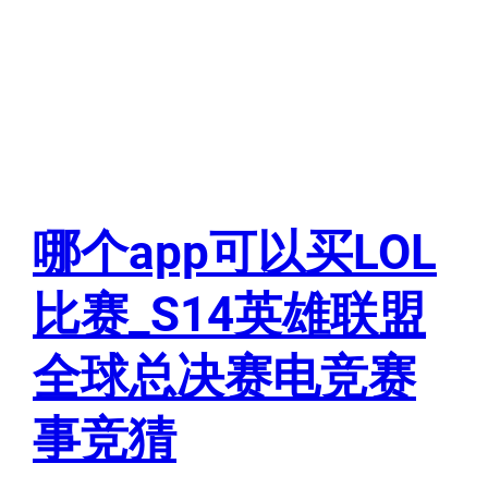
哪个app可以买LOL
比赛_S14英雄联盟
全球总决赛电竞赛
事竞猜