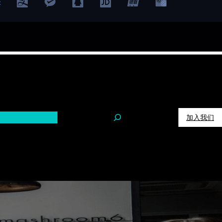
S
加入我们
e
a
r
c
h