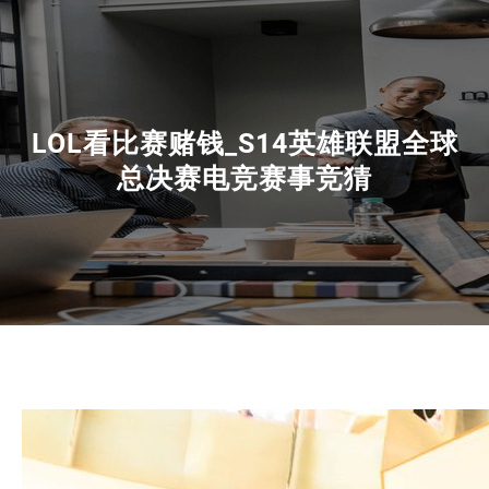
r
c
h
LOL看比赛赌钱_S14英雄联盟全球
总决赛电竞赛事竞猜