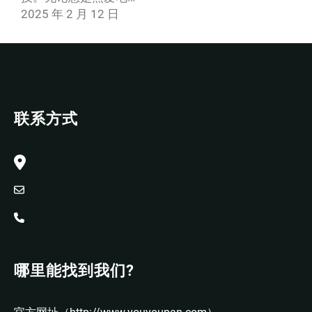
2025 年 2 月 12 日
联系方式
哪里能找到我们?