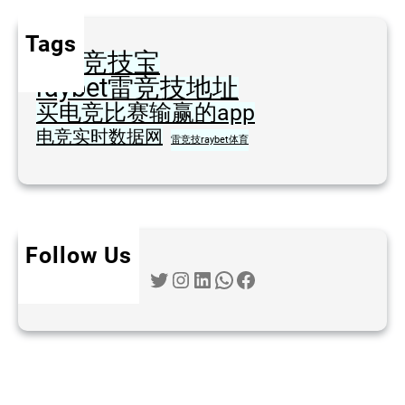
Tags
JJB竞技宝
raybet雷竞技地址
买电竞比赛输赢的app
电竞实时数据网
雷竞技raybet体育
Follow Us
Twitter
Instagram
LinkedIn
WhatsApp
Facebook