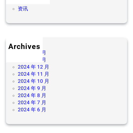
新闻
球
资讯
总
决
赛
电
竞
Archives
赛
2025 年 2 月
事
2025 年 1 月
竞
2024 年 12 月
猜
2024 年 11 月
2024 年 10 月
2024 年 9 月
2024 年 8 月
2024 年 7 月
2024 年 6 月