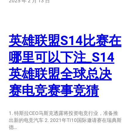
2025 年 2 月 13 日
英雄联盟S14比赛在
哪里可以下注_S14
英雄联盟全球总决
赛电竞赛事竞猜
1. 特斯拉CEO马斯克透露将投资电竞行业，准备推
出新的电竞汽车 2. 2021年TI10国际邀请赛在瑞典斯
德…