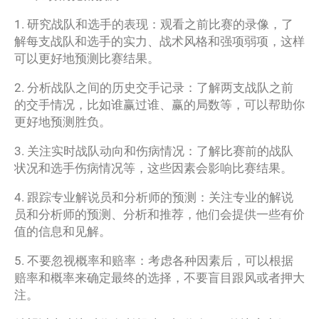
1. 研究战队和选手的表现：观看之前比赛的录像，了
解每支战队和选手的实力、战术风格和强项弱项，这样
可以更好地预测比赛结果。
2. 分析战队之间的历史交手记录：了解两支战队之前
的交手情况，比如谁赢过谁、赢的局数等，可以帮助你
更好地预测胜负。
3. 关注实时战队动向和伤病情况：了解比赛前的战队
状况和选手伤病情况等，这些因素会影响比赛结果。
4. 跟踪专业解说员和分析师的预测：关注专业的解说
员和分析师的预测、分析和推荐，他们会提供一些有价
值的信息和见解。
5. 不要忽视概率和赔率：考虑各种因素后，可以根据
赔率和概率来确定最终的选择，不要盲目跟风或者押大
注。