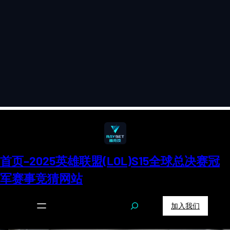
首页–2025英雄联盟(LOL)s15全球总决赛冠
军赛事竞猜网站
S
加入我们
e
a