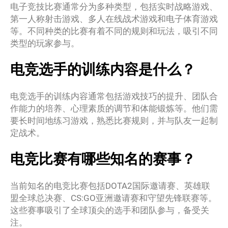
电子竞技比赛通常分为多种类型，包括实时战略游戏、
第一人称射击游戏、多人在线战术游戏和电子体育游戏
等。不同种类的比赛有着不同的规则和玩法，吸引不同
类型的玩家参与。
电竞选手的训练内容是什么？
电竞选手的训练内容通常包括游戏技巧的提升、团队合
作能力的培养、心理素质的调节和体能锻炼等。他们需
要长时间地练习游戏，熟悉比赛规则，并与队友一起制
定战术。
电竞比赛有哪些知名的赛事？
当前知名的电竞比赛包括DOTA2国际邀请赛、英雄联
盟全球总决赛、CS:GO亚洲邀请赛和守望先锋联赛等。
这些赛事吸引了全球顶尖的选手和团队参与，备受关
注。