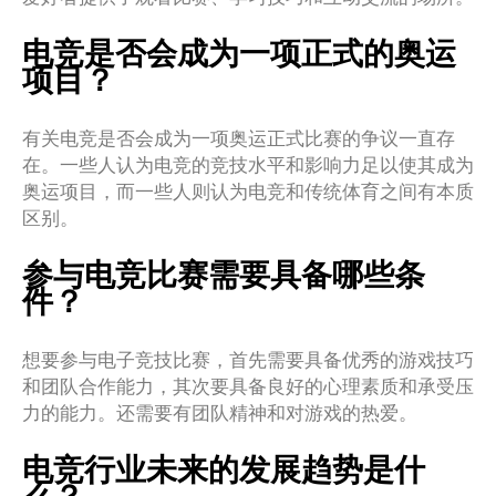
电竞是否会成为一项正式的奥运
项目？
有关电竞是否会成为一项奥运正式比赛的争议一直存
在。一些人认为电竞的竞技水平和影响力足以使其成为
奥运项目，而一些人则认为电竞和传统体育之间有本质
区别。
参与电竞比赛需要具备哪些条
件？
想要参与电子竞技比赛，首先需要具备优秀的游戏技巧
和团队合作能力，其次要具备良好的心理素质和承受压
力的能力。还需要有团队精神和对游戏的热爱。
电竞行业未来的发展趋势是什