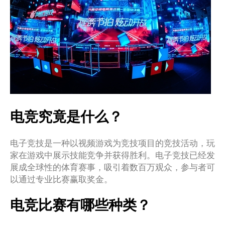
电竞究竟是什么？
电子竞技是一种以视频游戏为竞技项目的竞技活动，玩
家在游戏中展示技能竞争并获得胜利。电子竞技已经发
展成全球性的体育赛事，吸引着数百万观众，参与者可
以通过专业比赛赢取奖金。
电竞比赛有哪些种类？