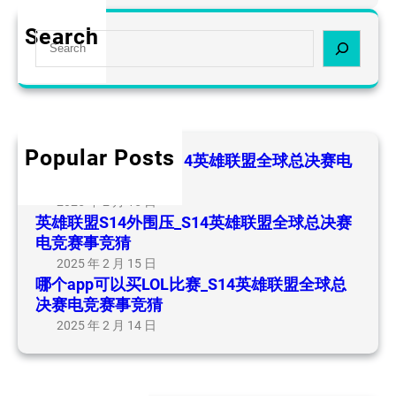
联
哪
围
盟
个
Search
压
S
全
a
_
e
球
p
S
a
总
p
1
r
决
可
4
c
赛
以
英
h
Popular Posts
电
买
LOL盘口网站叫啥_S14英雄联盟全球总决赛电
雄
竞
L
竞赛事竞猜
联
赛
O
2025 年 2 月 15 日
盟
事
英雄联盟S14外围压_S14英雄联盟全球总决赛
L
全
竞
电竞赛事竞猜
比
球
猜
赛
2025 年 2 月 15 日
总
哪个app可以买LOL比赛_S14英雄联盟全球总
_
决
决赛电竞赛事竞猜
S
赛
2025 年 2 月 14 日
1
电
4
竞
英
赛
雄