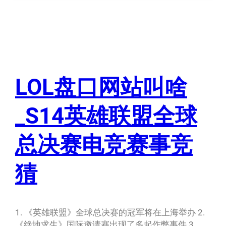
LOL盘口网站叫啥
_S14英雄联盟全球
总决赛电竞赛事竞
猜
1. 《英雄联盟》全球总决赛的冠军将在上海举办 2.
《绝地求生》国际邀请赛出现了多起作弊事件 3.