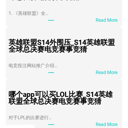
1. 《英雄联盟》全…
：
Read More
L
O
L
英雄联盟S14外围压_S14英雄联盟
盘
全球总决赛电竞赛事竞猜
口
网
电竞投注网站推广介绍…
站
：
Read More
叫
英
啥
雄
_
联
哪个app可以买LOL比赛_S14英雄
S
盟
联盟全球总决赛电竞赛事竞猜
1
S
4
1
英
对于LPL的比赛进行…
4
雄
：
Read More
外