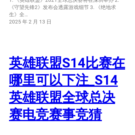
1. 《英雄联盟》2021全球总决赛将在深圳举办 2.
《守望先锋2》发布会透露游戏细节 3. 《绝地求
生》全…
2025 年 2 月 13 日
英雄联盟S14比赛在
哪里可以下注_S14
英雄联盟全球总决
赛电竞赛事竞猜