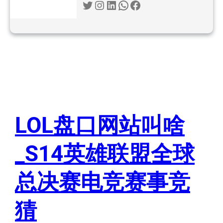
Twitter
Instagram
LinkedIn
WhatsApp
Facebook
LOL盘口网站叫啥
_S14英雄联盟全球
总决赛电竞赛事竞
猜