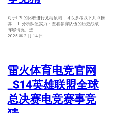
对于LPL的比赛进行竞猜预测，可以参考以下几点推
荐： 1. 分析队伍实力：查看参赛队伍的历史战绩、
阵容情况、选…
2025 年 2 月 14 日
雷火体育电竞官网
_S14英雄联盟全球
总决赛电竞赛事竞