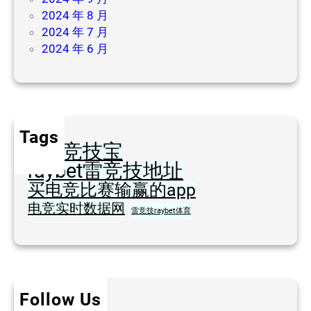
2024 年 8 月
2024 年 7 月
2024 年 6 月
Tags
JJB竞技宝
raybet雷竞技地址
买电竞比赛输赢的app
电竞实时数据网
雷竞技raybet体育
Follow Us