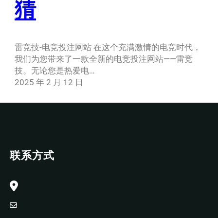
猜
雷竞技-电竞投注网站 在这个充满激情的电竞时代，
我们为您带来了一款全新的电竞投注网站——雷竞
技。无论您是热爱电…
2025 年 2 月 12 日
联系方式