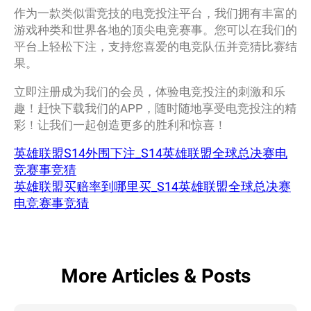
作为一款类似雷竞技的电竞投注平台，我们拥有丰富的
游戏种类和世界各地的顶尖电竞赛事。您可以在我们的
平台上轻松下注，支持您喜爱的电竞队伍并竞猜比赛结
果。
立即注册成为我们的会员，体验电竞投注的刺激和乐
趣！赶快下载我们的APP，随时随地享受电竞投注的精
彩！让我们一起创造更多的胜利和惊喜！
英雄联盟S14外围下注_S14英雄联盟全球总决赛电
竞赛事竞猜
英雄联盟买赔率到哪里买_S14英雄联盟全球总决赛
电竞赛事竞猜
More Articles & Posts