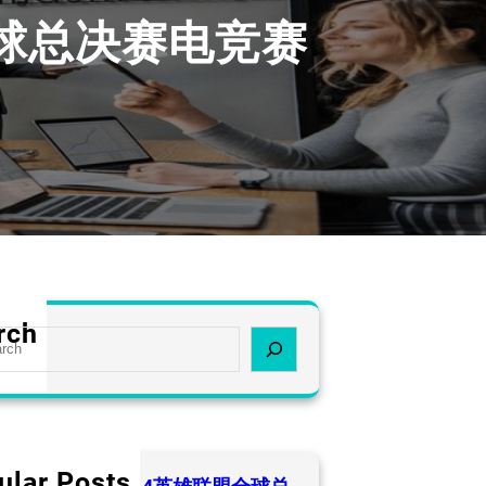
全球总决赛电竞赛
rch
ular Posts