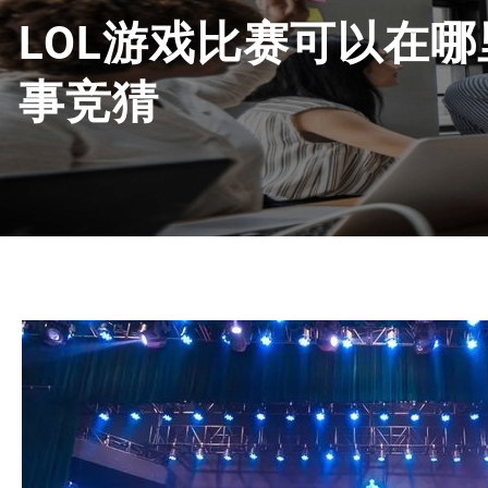
LOL游戏比赛可以在哪
事竞猜