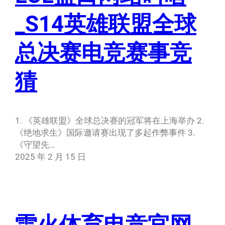
盟
全
_S14英雄联盟全球
球
总
总决赛电竞赛事竞
决
赛
猜
电
竞
赛
事
1. 《英雄联盟》全球总决赛的冠军将在上海举办 2.
竞
《绝地求生》国际邀请赛出现了多起作弊事件 3.
猜
《守望先…
2025 年 2 月 15 日