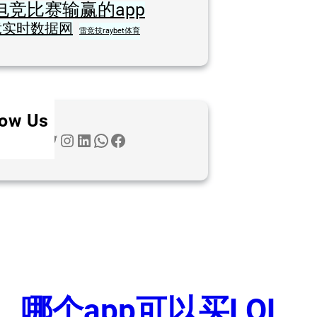
电竞比赛输赢的app
竞实时数据网
雷竞技raybet体育
low Us
Twitter
Instagram
LinkedIn
WhatsApp
Facebook
哪个app可以买LOL