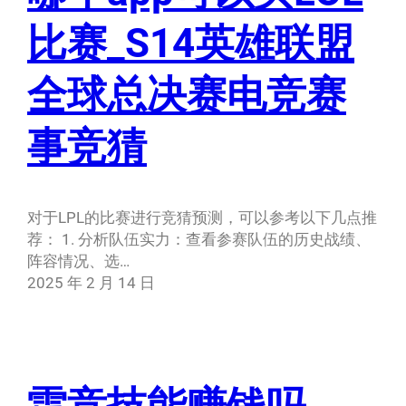
比赛_S14英雄联盟
全球总决赛电竞赛
事竞猜
对于LPL的比赛进行竞猜预测，可以参考以下几点推
荐： 1. 分析队伍实力：查看参赛队伍的历史战绩、
阵容情况、选…
2025 年 2 月 14 日