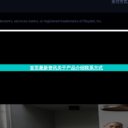
首页
最新资讯
关于
产品
介绍
联系方式