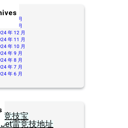
hives
025 年 2 月
025 年 1 月
024 年 12 月
024 年 11 月
024 年 10 月
024 年 9 月
024 年 8 月
024 年 7 月
024 年 6 月
s
JB竞技宝
aybet雷竞技地址