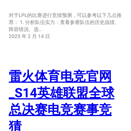
对于LPL的比赛进行竞猜预测，可以参考以下几点推
荐： 1. 分析队伍实力：查看参赛队伍的历史战绩、
阵容情况、选…
2025 年 2 月 14 日
雷火体育电竞官网
_S14英雄联盟全球
总决赛电竞赛事竞
猜