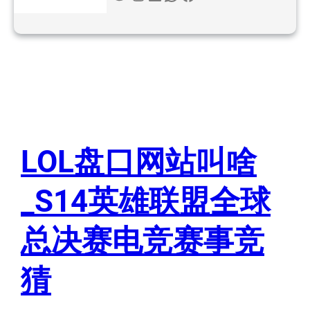
LOL盘口网站叫啥
_S14英雄联盟全球
总决赛电竞赛事竞
猜