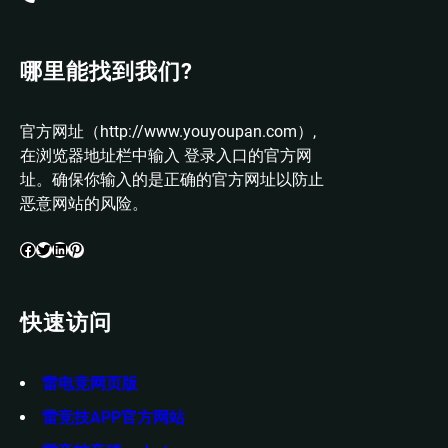
哪里能找到我们?
官方网址（http://www.youyoupan.com）,
在浏览器地址栏中输入 登录入口的官方网
址。确保你输入的是正确的官方网址以防止
恶意网站的风险。
Facebook
Twitter
LinkedIn
Pinterest
快速访问
雷电竞网页版
雷竞技APP官方网站