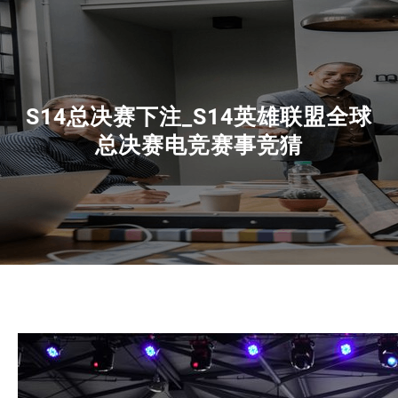
r
c
h
S14总决赛下注_S14英雄联盟全球
总决赛电竞赛事竞猜