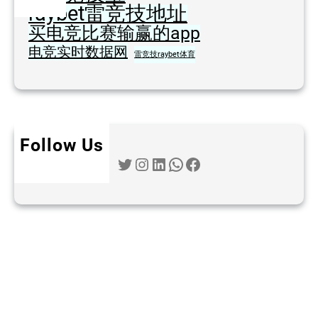
raybet雷竞技地址
买电竞比赛输赢的app
电竞实时数据网
雷竞技raybet体育
Follow Us
Twitter
Instagram
LinkedIn
WhatsApp
Facebook