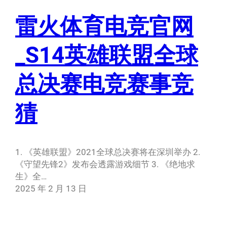
雷火体育电竞官网
_S14英雄联盟全球
总决赛电竞赛事竞
猜
1. 《英雄联盟》2021全球总决赛将在深圳举办 2.
《守望先锋2》发布会透露游戏细节 3. 《绝地求
生》全…
2025 年 2 月 13 日