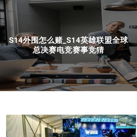
r
c
h
S14外围怎么赌_S14英雄联盟全球
总决赛电竞赛事竞猜