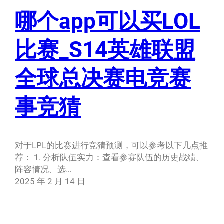
哪个app可以买LOL
比赛_S14英雄联盟
全球总决赛电竞赛
事竞猜
对于LPL的比赛进行竞猜预测，可以参考以下几点推
荐： 1. 分析队伍实力：查看参赛队伍的历史战绩、
阵容情况、选…
2025 年 2 月 14 日