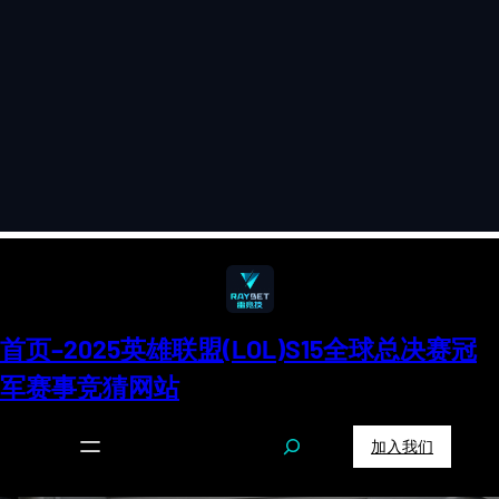
首页–2025英雄联盟(LOL)s15全球总决赛冠
军赛事竞猜网站
S
加入我们
e
a