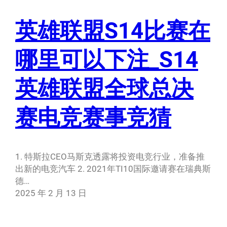
英雄联盟S14比赛在
哪里可以下注_S14
英雄联盟全球总决
赛电竞赛事竞猜
1. 特斯拉CEO马斯克透露将投资电竞行业，准备推
出新的电竞汽车 2. 2021年TI10国际邀请赛在瑞典斯
德…
2025 年 2 月 13 日