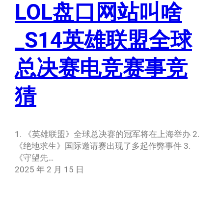
LOL盘口网站叫啥
_S14英雄联盟全球
总决赛电竞赛事竞
猜
1. 《英雄联盟》全球总决赛的冠军将在上海举办 2.
《绝地求生》国际邀请赛出现了多起作弊事件 3.
《守望先…
2025 年 2 月 15 日