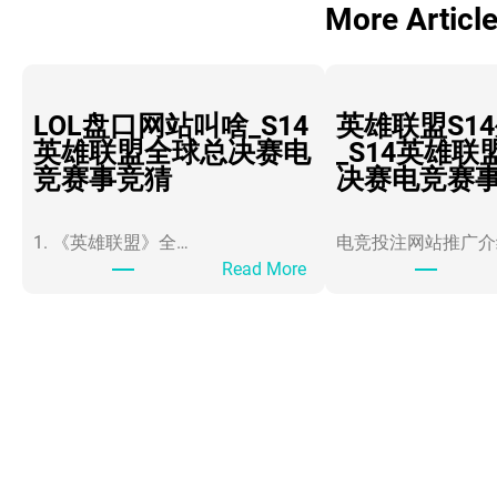
More Articl
LOL盘口网站叫啥_S14
英雄联盟S1
英雄联盟全球总决赛电
_S14英雄
竞赛事竞猜
决赛电竞赛
1. 《英雄联盟》全…
电竞投注网站推广介
：
Read More
L
O
L
盘
口
网
站
叫