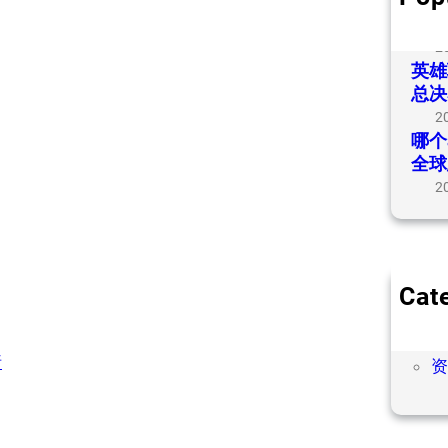
LO
决赛
2
英雄
总决
2
哪个
全球
2
Cat
文
新
猜
资