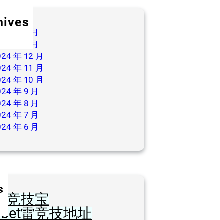
hives
025 年 2 月
025 年 1 月
024 年 12 月
024 年 11 月
024 年 10 月
024 年 9 月
024 年 8 月
024 年 7 月
024 年 6 月
s
JB竞技宝
aybet雷竞技地址