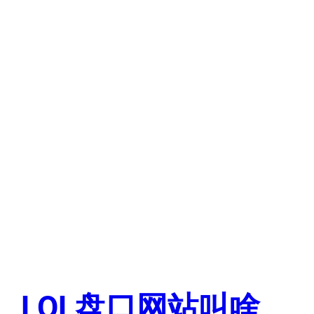
啥
_
S
1
4
英
雄
联
盟
全
球
总
决
赛
电
竞
赛
事
LOL盘口网站叫啥
竞