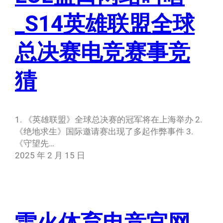
猜
_S14英雄联盟全球
总决赛电竞赛事竞
猜
1. 《英雄联盟》全球总决赛的冠军将在上海举办 2.
《绝地求生》国际邀请赛出现了多起作弊事件 3.
《守望先…
2025 年 2 月 15 日