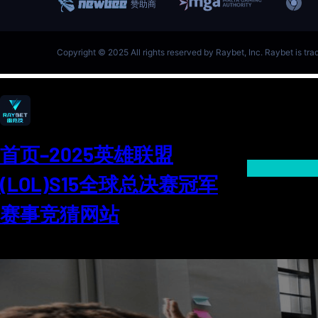
跳
至
内
容
首页–2025英雄联盟
(LOL)s15全球总决赛冠军
赛事竞猜网站