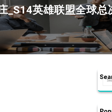
庄_S14英雄联盟全球
Sea
S
e
a
r
c
h
Pop