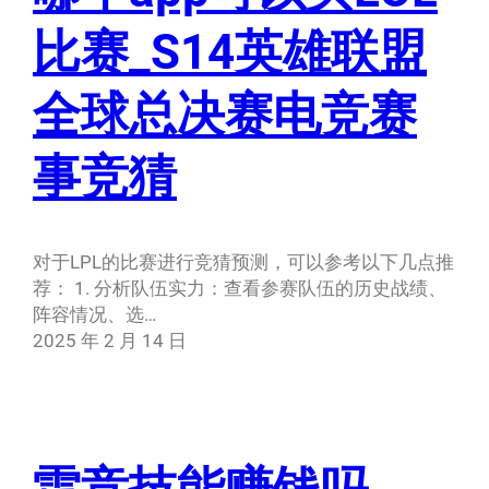
比赛_S14英雄联盟
全球总决赛电竞赛
事竞猜
对于LPL的比赛进行竞猜预测，可以参考以下几点推
荐： 1. 分析队伍实力：查看参赛队伍的历史战绩、
阵容情况、选…
2025 年 2 月 14 日