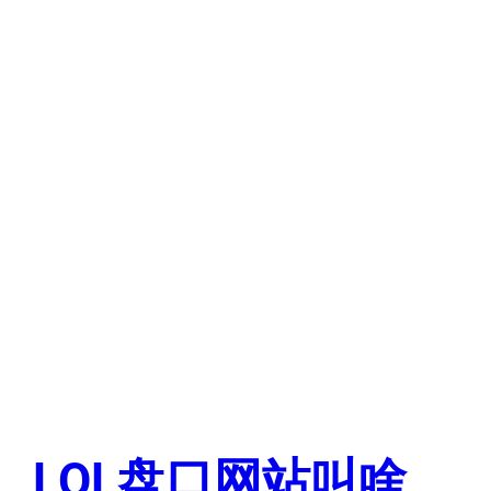
L
盘
口
网
站
叫
啥
_
S
1
4
英
雄
联
盟
全
球
LOL盘口网站叫啥
总