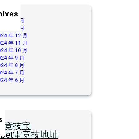
hives
025 年 2 月
025 年 1 月
024 年 12 月
024 年 11 月
024 年 10 月
024 年 9 月
024 年 8 月
024 年 7 月
024 年 6 月
s
JB竞技宝
aybet雷竞技地址