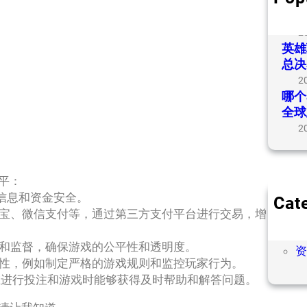
LO
决赛
2
英雄
总决
2
哪个
全球
2
平：
人信息和资金安全。
Cat
付宝、微信支付等，通过第三方支付平台进行交易，增
文
新
核和监督，确保游戏的公平性和透明度。
资
平性，例如制定严格的游戏规则和监控玩家行为。
户在进行投注和游戏时能够获得及时帮助和解答问题。