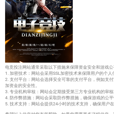
电竞投注网站通常采取以下措施来保障资金安全和游戏公
1. 加密技术：网站会采用SSL加密技术来保障用户的个
2. 支付平台：网站会选择安全可靠的支付平台，例如支
加资金的安全性。
3. 专业机构审核：网站会定期接受第三方专业机构的审
4. 防作弊措施：网站会采取防作弊措施，确保游戏的公
5. 技术支持：网站会提供24小时的技术支持，确保用