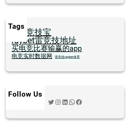
Tags
JJB竞技宝
raybet雷竞技地址
买电竞比赛输赢的app
电竞实时数据网
雷竞技raybet体育
Follow Us
Twitter
Instagram
LinkedIn
WhatsApp
Facebook