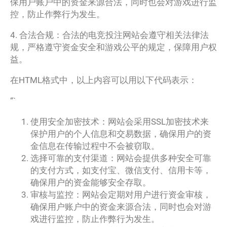
保用户账户中的资金来源合法，同时也会对游戏进行监
控，防止作弊行为发生。
4. 合法合规：合法的电竞投注网站会遵守相关法律法
规，严格遵守资金安全和游戏公平的规定，保障用户权
益。
在HTML格式中，以上内容可以用以下代码表示：
“`
使用安全加密技术：网站会采用SSL加密技术来
保护用户的个人信息和交易数据，确保用户的资
金信息在传输过程中不会被窃取。
选择可靠的支付渠道：网站会提供多种安全可靠
的支付方式，如支付宝、微信支付、信用卡等，
确保用户的资金能够安全存取。
审核与监控：网站会定期对用户进行资金审核，
确保用户账户中的资金来源合法，同时也会对游
戏进行监控，防止作弊行为发生。